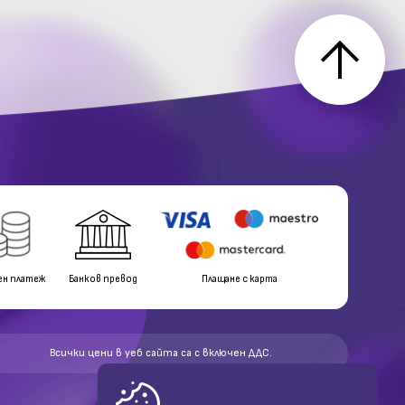
ен платеж
Банков превод
Плащане с карта
Всички цени в уеб сайта са с включен ДДС.