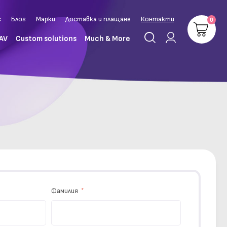
с
Блог
Марки
Доставка и плащане
Контакти
0
 AV
Custom solutions
Much & More
Фамилия