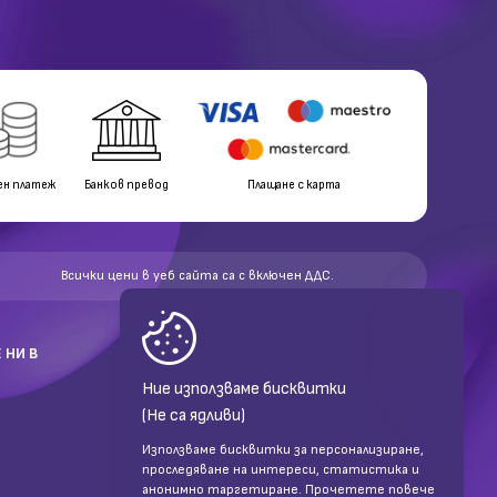
ен платеж
Банков превод
Плащане с карта
Всички цени в уеб сайта са с включен ДДС.
 НИ В
Ние използваме бисквитки
(Не са ядливи)
Използваме бисквитки за персонализиране,
проследяване на интереси, статистика и
анонимно таргетиране. Прочетете повече