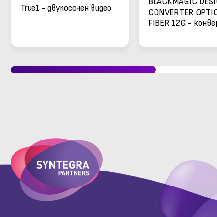
BLACKMAGIC DESI
True1 - двупосочен видео
CONVERTER OPTI
конвертор
FIBER 12G - конв