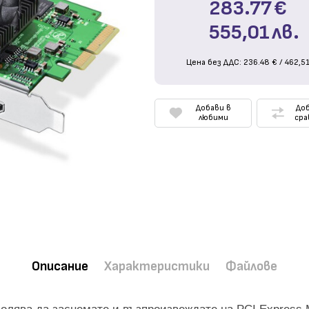
283.77
€
555,01
лв.
Цена без ДДС:
236.48
€
/
462,5
Добави в
Доб
любими
сра
Описание
Характеристики
Файлове