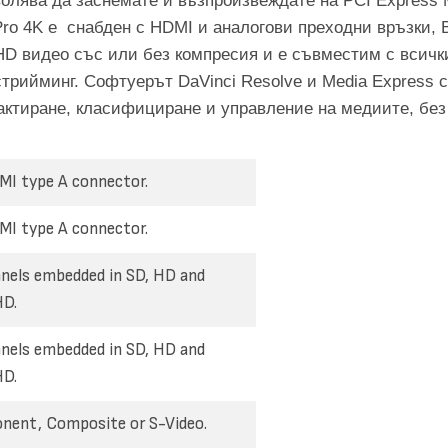
зволява да заснемате и възпроизвеждате на PCI Express 
Pro 4K е снабден с HDMI и аналогови преходни връзки, B
 HD видео със или без компресия и е съвместим с всич
стрийминг. Софтуерът DaVinci Resolve и Media Express с
ктиране, класифициране и управление на медиите, без 
MI type A connector.
MI type A connector.
nels embedded in SD, HD and
HD.
nels embedded in SD, HD and
HD.
ent, Composite or S-Video.