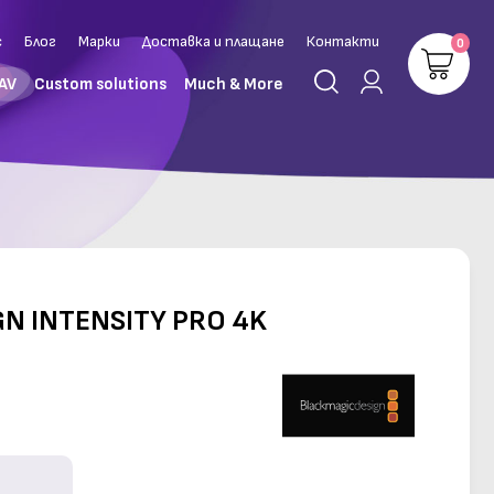
с
Блог
Марки
Доставка и плащане
Контакти
0
 AV
Custom solutions
Much & More
N INTENSITY PRO 4K