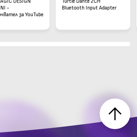
AGIC DESIGN
Turtle Dante 2CH
NI -
Bluetooth Input Adapter
чвател за YouTube