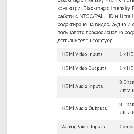
Blackmagic Intensity Pro 4K по
компютри. Blackmagic Intensity 
работи с NTSC/PAL, HD и Ultra
редактиране на видео, аудио и 
получавате професионално реда
допълнителен софтуер.
HDMI Video Inputs
1 x HD
HDMI Video Outputs
1 x HD
8 Chan
HDMI Audio Inputs
Ultra 
8 Chan
HDMI Audio Outputs
Ultra 
Analog Video Inputs
Compon