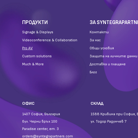
ПРОДУКТИ
ЗА SYNTEGRAPARTN
Signage & Displays
Контакти
Videoconference & Collaboration
За нас
Pro AV
Общи условия
Custom solutions
Защита на личните данни
Much & More
Доставка и плащане
Блог
ОФИС
СКЛАД
1407 София, България
1588 Кривина при София, 
бул. Черни връх 100
ул. Тодор Радунчев 7
Paradise center, ет. 3
orders@syntegrapartners.com