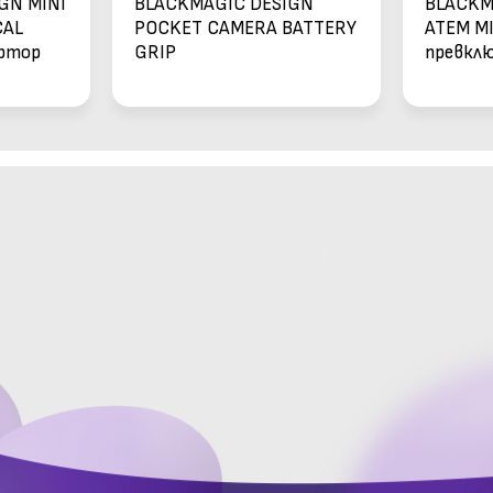
GN MINI
BLACKMAGIC DESIGN
BLACKM
CAL
POCKET CAMERA BATTERY
ATEM MI
ертор
GRIP
превклю
и Skype