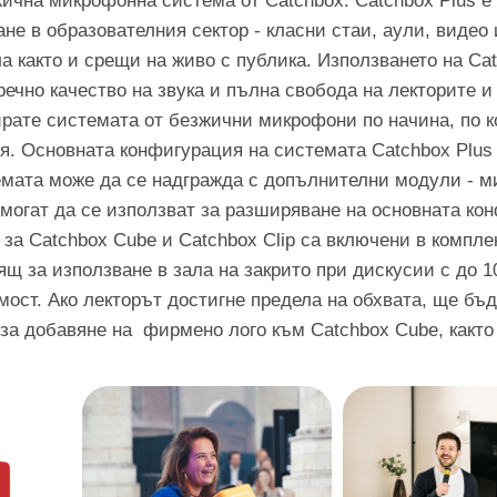
жична микрофонна система от Catchbox. Catchbox Plus 
не в образователния сектор - класни стаи, аули, видео
а както и срещи на живо с публика. Използването на Cat
чно качество на звука и пълна свобода на лекторите и 
ирате системата от безжични микрофони по начина, по 
. Основната конфигурация на системата Catchbox Plus 
мата може да се надгражда с допълнителни модули - ми
 могат да се използват за разширяване на основната ко
за Catchbox Cube и Catchbox Clip са включени в компле
дящ за използване в зала на закрито при дискусии с до 1
ост. Ако лекторът достигне предела на обхвата, ще бъ
за добавяне на фирмено лого към Catchbox Cube, както 