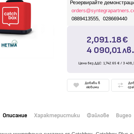
Резервирайте демонстрац
orders@syntegrapartners.
0889413555, 028669440
2,091.18
€
4 090,01
лв
Цена без ДДС:
1,742.65
€
/
3 408,
Добави в
Доб
любими
сра
Описание
Характеристики
Файлове
Видео