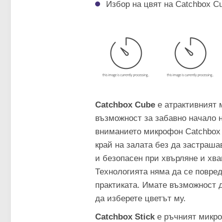
Избор на цвят на Catchbox Cu
Catchbox Cube
е атрактивният 
възможност за забавно начало 
вниманието микрофон Catchbox C
край на залата без да застраша
и безопасен при хвърляне и хв
Технологията няма да се повред
практиката. Имате възможност д
да изберете цветът му.
Catchbox Stick
е ръчният микроф