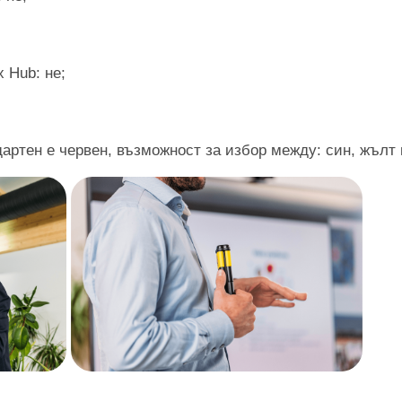
 Hub: не;
дартен е червен, възможност за избор между: син, жълт 