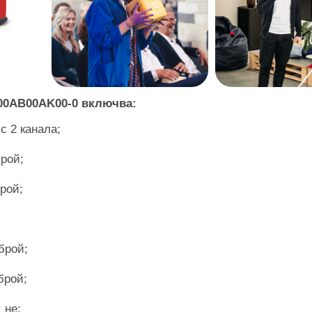
0AB00AK00-0 включва:
с 2 канала;
рой;
рой;
брой;
брой;
 не;