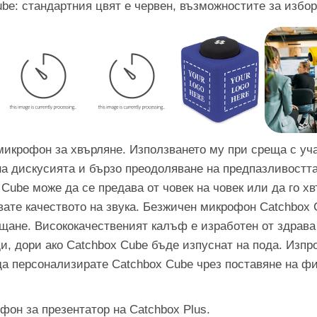
be: стандартния цвят е червен, възможностите за избор 
микрофон за хвърляне. Използването му при среща с уч
на дискусията и бързо преодоляване на предпазливостт
ube може да се предава от човек на човек или да го хв
вате качеството на звука. Безжичен микрофон Catchbox 
ащане. Висококачественият калъф е изработен от здрава
и, дори ако Catchbox Cube бъде изпуснат на пода. Изпр
а персонализирате Catchbox Cube чрез поставяне на фи
он за презентатор на Catchbox Plus.