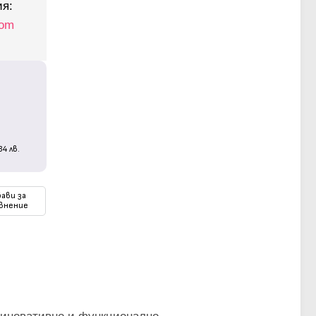
ия:
com
.
34
лв.
ави за
внение