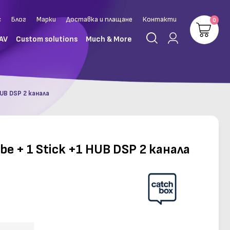
с
Блог
Марки
Доставка и плащане
Контакти
0
 AV
Custom solutions
Much & More
HUB DSP 2 канала
be + 1 Stick +1 HUB DSP 2 канала