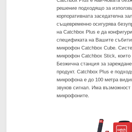
Catchbox Plus е най-новата без
решение подходящо за използва
корпоративната заседателна зал
същевременно осигурява безупре
на Catchbox Plus е да конфигур
спецификата на Вашите събития
микрофон Catchbox Cube. Систе
микрофон Catchbox Stick, които
Безжична станция за зареждане 
продукт. Catchbox Plus е подхо
микрофона е до 100 метра видим
звуков сигнал. Има възможност 
микрофоните.