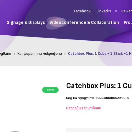
Facebook
LinkedIn
За на
Signage & Displays
Videoconference & Collaboration
Pro
удване
Конферентни микрофони
Catchbox Plus: 1 Cube + 1 Stick +1 
Catchbox Plus: 1 Cu
new
Код на продукта:
PAAC00AB00AK00-0
Направи запитване