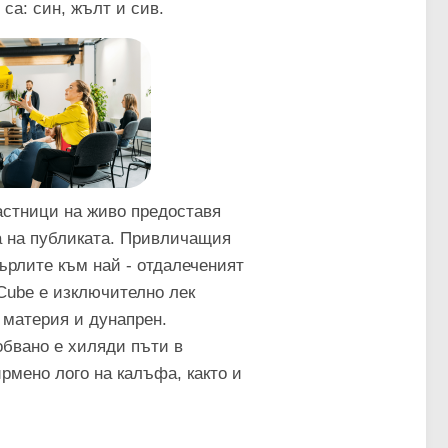
са: син, жълт и сив.
астници на живо предоставя
а на публиката. Привличащия
ърлите към най - отдалеченият
Cube е изключително лек
 материя и дунапрен.
обвано е хиляди пъти в
рмено лого на калъфа, както и