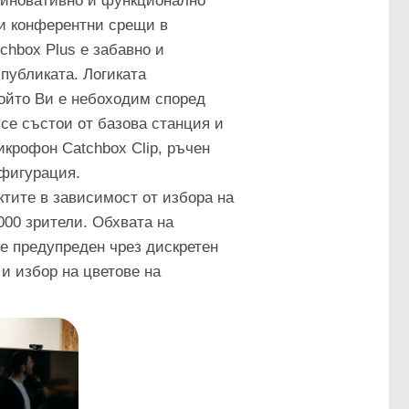
е иновативно и функционално
 и конферентни срещи в
chbox Plus е забавно и
публиката. Логиката
който Ви е небоходим според
се състои от базова станция и
крофон Catchbox Clip, ръчен
нфигурация.
ктите в зависимост от избора на
000 зрители. Обхвата на
де предупреден чрез дискретен
и избор на цветове на