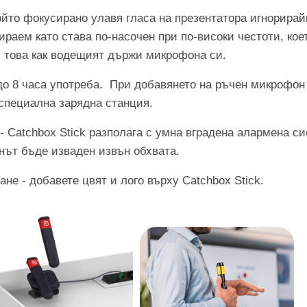
ойто фокусирано улавя гласа на презентатора игнорира
ираем като става по-насочен при по-високи честоти, кое
 това как водещият държи микрофона си.
до 8 часа употреба. При добавянето на ръчен микрофон 
 специална зарядна станция.
- Catchbox Stick разполага с умна вградена алармена с
нът бъде изваден извън обхвата.
не - добавете цвят и лого върху Catchbox Stick.