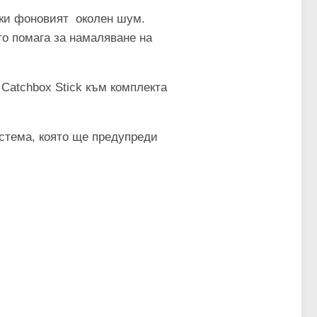
йки фоновият околен шум.
то помага за намаляване на
Catchbox Stick към комплекта
истема, която ще предупреди