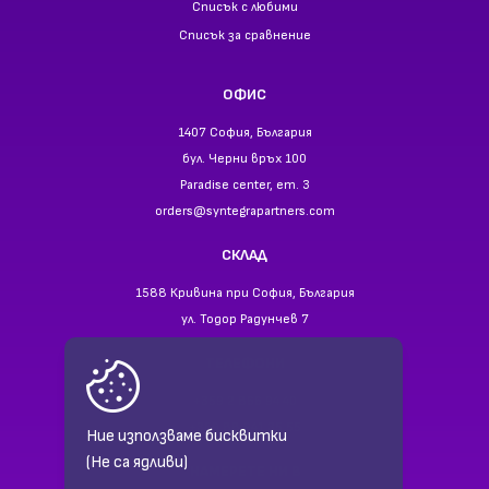
Списък с любими
Списък за сравнение
ОФИС
1407 София, България
бул. Черни връх 100
Paradise center, ет. 3
orders@syntegrapartners.com
СКЛАД
1588 Кривина при София, България
ул. Тодор Радунчев 7
ТЕЛЕФОНИ
+359 2 866 94 40
+359 88 941 35 55
Ние използваме бисквитки
(Не са ядливи)
НАМЕРЕТЕ НИ В