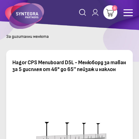
0
За дигитални менюта
Hagor CPS Menuboard D5L - Менюборд за таван
за 5 дисплея от 46" до 65″ пейзаж и наклон