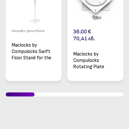
36.00
€
Направи запитване
70,41
лв.
Maclocks by
Compulocks Swift
Maclocks by
Floor Stand for the
Compulocks
Samsung E-Paper
Rotating Plate
Smart Signage -
White - въртяща се
White
плоча за дисплей до
24"