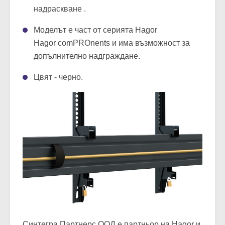
надраскване .
Моделът е част от серията Hagor
Hagor comPROnents и има възможност за
допълнително надграждане.
Цвят - черно.
Синтегра Партнерс ООД е партньор на Hagor и