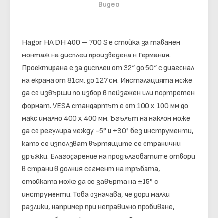
Видео
Hagor HA DH 400 – 700 S е стойка за таванен
монтаж на дисплеи произведена н Германия.
Проектирана е за дисплеи от 32“ до 50“ с диагонал
на екрана от 81см. до 127 см. Инсталацията може
да се извърши по избор в пейзажен или портретен
формат. VESA стандартът е от 100 x 100 мм до
макс имално 400 x 400 мм.
Ъгълът на наклон може
да се регулира между -5° и +30° без инструменти,
като се използват въртящите се странични
дръжки.
Благодарение на продълговатите отвори
в страни в долния сегмент на тръбата,
стойката може да се завърта на ±15° с
инструменти. Това означава, че дори малки
разлики, например при неправилно пробиване,