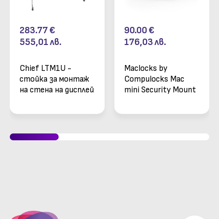
283.77
€
90.00
€
555,01
лв.
176,03
лв.
Chief LTM1U -
Maclocks by
стойка за монтаж
Compulocks Mac
на стена на дисплей
mini Security Mount
от 42" до 86",
- защитна стойка
накланяща се,
с ключ
регулируема