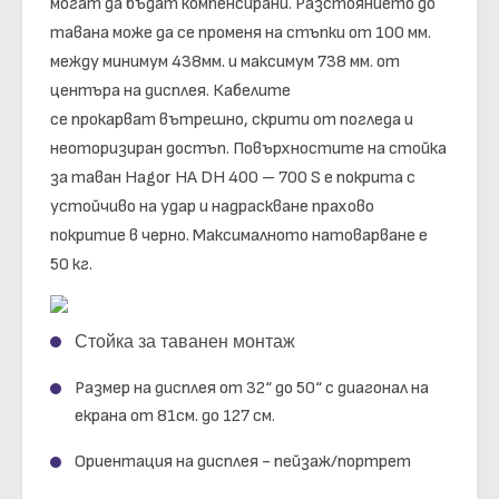
могат да бъдат компенсирани.
Разстоянието до
тавана може да се променя на стъпки от 100 мм.
между минимум 438мм. и максимум 738 мм. от
центъра на дисплея.
Кабелите
се прокарват вътрешно, скрити от погледа и
неоторизиран достъп. Повърхностите на стойка
за таван Hagor HA DH 400 – 700 S е покрита с
устойчиво на удар и надраскване прахово
покритие в черно.
Максималното натоварване е
50 кг.
Стойка за таванен монтаж
Размер на дисплея
от 32“ до 50“ с диагонал на
екрана от 81см. до 127 см.
Ориентация на дисплея - пейзаж/портрет