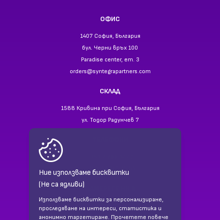
ОФИС
1407 София, България
бул. Черни връх 100
Paradise center, ет. 3
orders@syntegrapartners.com
СКЛАД
1588 Кривина при София, България
ул. Тодор Радунчев 7
ТЕЛЕФОНИ
+359 2 866 94 40
+359 88 941 35 55
Ние използваме бисквитки
(Не са ядливи)
НАМЕРЕТЕ НИ В
Използваме бисквитки за персонализиране,
Facebook
проследяване на интереси, статистика и
LinkedIn
анонимно таргетиране. Прочетете повече