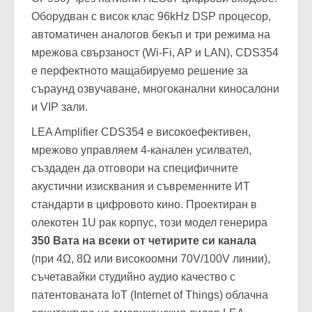
Оборудван с висок клас 96kHz DSP процесор,
автоматичен аналогов бекъп и три режима на
мрежова свързаност (Wi-Fi, AP и LAN), CDS354
е перфектното мащабируемо решение за
съраунд озвучаване, многоканални киносалони
и VIP зали.
LEA Amplifier CDS354
е високоефективен,
мрежово управляем 4-канален усилвател,
създаден да отговори на специфичните
акустични изисквания и съвременните ИТ
стандарти в цифровото кино. Проектиран в
олекотен 1U рак корпус, този модел генерира
350 Вата на всеки от четирите си канала
(при 4Ω, 8Ω или високоомни 70V/100V линии),
съчетавайки студийно аудио качество с
патентованата IoT (Internet of Things) облачна