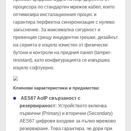
процесора по стандартен мрежов кабел, което
оптимизира инсталационния процес и
гарантира перфектна синхронизация с нулево
закъснение. За максимална сигурност и
превенция срещу инцидентни грешки, дизайнът
на серията е изцяло изчистен от физически
бутони и контроли на предния панел (tamper-
resistant), като конфигурацията се извършва
изцяло софтуерно.
Ключови характеристики и предимства:
AES67 AoIP свързаност с
резервираност:
Устройството включва
първични (Primary) и вторични (Secondary)
AES67 цифрови входове за пълно мрежово
резервиране. Това гарантира, че дори при