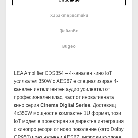
Описание
Характеристики
Файлове
Видео
LEA Amplifier CDS354 – 4-канален кино IoT
усилвател 350W с AES67 е специализиран 4-
канален интелигентен аудио усилвател от
професионален клас, част от иновативната
кино серия
Cinema Digital Series
. Доставящ
4х350W мощност в компактен 1U формат, този
IoT модел е проектиран за директна интеграция
с кинопроцесори от ново поколение (като Dolby
CP950) чрез нативни AES67 цифрови входове.