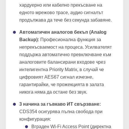
хардуерно или кабелно прекъсване на
едното мрежово трасе, аудио сигналът
продължава да тече без секунда забавяне.
Автоматичен аналогов бекъп (Analog
Backup):
Професионална функция за
непрекъсваемост на процеса. Усилвателят
поддържа автоматично превключване към
аналоговите балансирани входове чрез
интелигентна Priority Matrix, в случай че
цифровият AES67 сигнал изчезне,
гарантирайки, че прожекцията в залата
никога няма да остане без звук.
3 начина за гъвкаво ИТ свързване:
CDS354 осигурява пълна свобода при
конфигурация:
Вграден Wi-Fi Access Point (директна