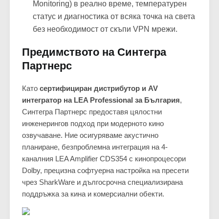
Monitoring) в реално време, температурен
статус и диагностика от всяка точка на света
без необходимост от скъпи VPN мрежи.
Предимството на Синтегра
Партнерс
Като
сертифициран дистрибутор и AV
интегратор на LEA Professional за България
,
Синтегра Партнерс предоставя цялостни
инженерингов подход при модерното кино
озвучаване. Ние осигуряваме акустично
планиране, безпроблемна интеграция на 4-
каналния LEA Amplifier CDS354 с кинопроцесори
Dolby, прецизна софтуерна настройка на пресети
чрез SharkWare и дългосрочна специализирана
поддръжка за кина и комерсиални обекти.