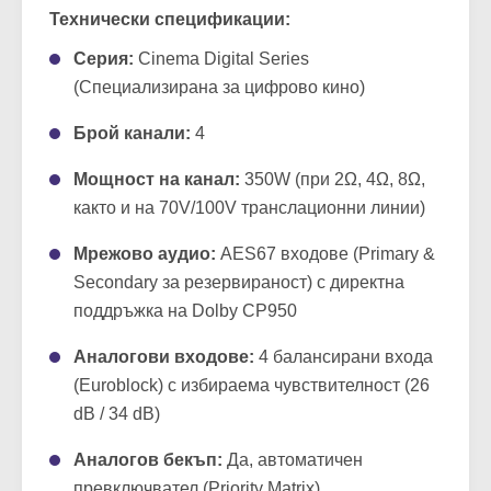
Технически спецификации:
Серия:
Cinema Digital Series
(Специализирана за цифрово кино)
Брой канали:
4
Мощност на канал:
350W (при 2Ω, 4Ω, 8Ω,
както и на 70V/100V транслационни линии)
Мрежово аудио:
AES67 входове (Primary &
Secondary за резервираност) с директна
поддръжка на Dolby CP950
Аналогови входове:
4 балансирани входа
(Euroblock) с избираема чувствителност (26
dB / 34 dB)
Аналогов бекъп:
Да, автоматичен
превключвател (Priority Matrix)