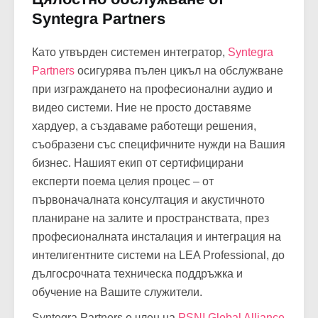
Syntegra Partners
Като утвърден системен интегратор,
Syntegra
Partners
осигурява пълен цикъл на обслужване
при изграждането на професионални аудио и
видео системи. Ние не просто доставяме
хардуер, а създаваме работещи решения,
съобразени със специфичните нужди на Вашия
бизнес. Нашият екип от сертифицирани
експерти поема целия процес – от
първоначалната консултация и акустичното
планиране на залите и пространствата, през
професионалната инсталация и интеграция на
интелигентните системи на LEA Professional, до
дългосрочната техническа поддръжка и
обучение на Вашите служители.
Syntegra Partners е член на
PSNI Global Alliance