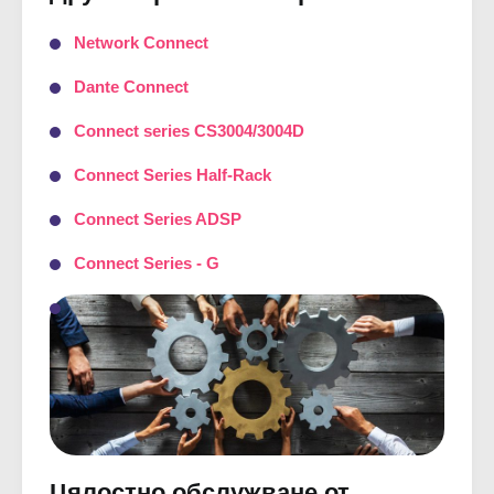
Network Connect
Dante Connect
Connect series CS3004/3004D
Connect Series Half-Rack
Connect Series ADSP
Connect Series - G
Цялостно обслужване от