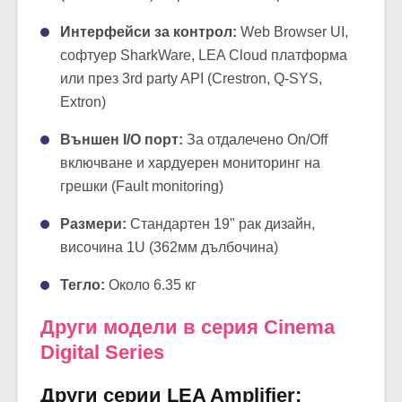
Интерфейси за контрол:
Web Browser UI,
софтуер SharkWare, LEA Cloud платформа
или през 3rd party API (Crestron, Q-SYS,
Extron)
Външен I/O порт:
За отдалечено On/Off
включване и хардуерен мониторинг на
грешки (Fault monitoring)
Размери:
Стандартен 19" рак дизайн,
височина 1U (362мм дълбочина)
Тегло:
Около 6.35 кг
Други модели в серия Cinema
Digital Series
Други серии LEA Amplifier: