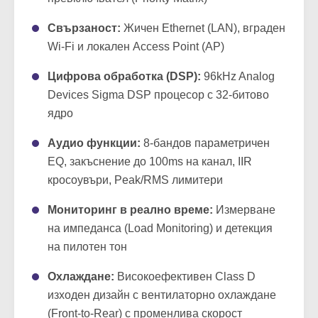
Свързаност:
Жичен Ethernet (LAN), вграден
Wi-Fi и локален Access Point (AP)
Цифрова обработка (DSP):
96kHz Analog
Devices Sigma DSP процесор с 32-битово
ядро
Аудио функции:
8-бандов параметричен
EQ, закъснение до 100ms на канал, IIR
кросоувъри, Peak/RMS лимитери
Мониторинг в реално време:
Измерване
на импеданса (Load Monitoring) и детекция
на пилотен тон
Охлаждане:
Високоефективен Class D
изходен дизайн с вентилаторно охлаждане
(Front-to-Rear) с променлива скорост