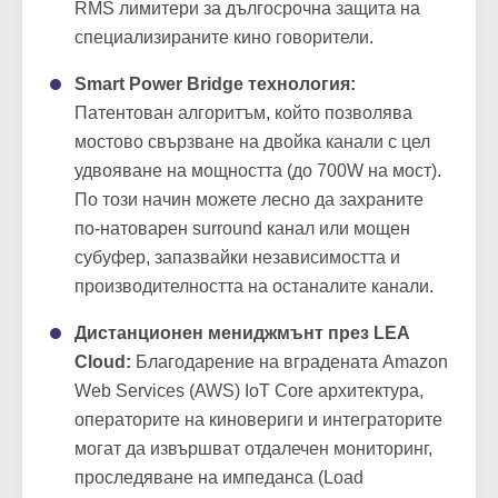
RMS лимитери за дългосрочна защита на
специализираните кино говорители.
Smart Power Bridge технология:
Патентован алгоритъм, който позволява
мостово свързване на двойка канали с цел
удвояване на мощността (до 700W на мост).
По този начин можете лесно да захраните
по-натоварен surround канал или мощен
субуфер, запазвайки независимостта и
производителността на останалите канали.
Дистанционен мениджмънт през LEA
Cloud:
Благодарение на вградената Amazon
Web Services (AWS) IoT Core архитектура,
операторите на киновериги и интеграторите
могат да извършват отдалечен мониторинг,
проследяване на импеданса (Load