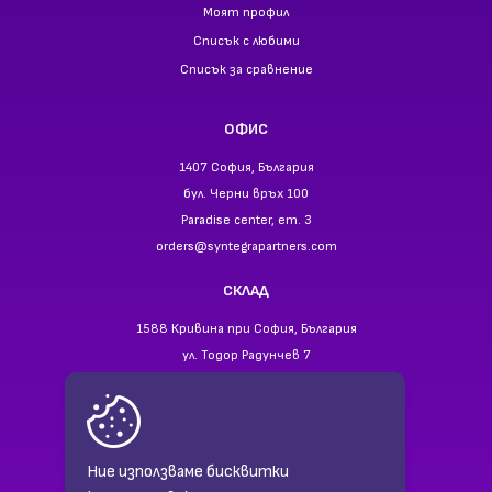
Моят профил
Списък с любими
Списък за сравнение
ОФИС
1407 София, България
бул. Черни връх 100
Paradise center, ет. 3
orders@syntegrapartners.com
СКЛАД
1588 Кривина при София, България
ул. Тодор Радунчев 7
ТЕЛЕФОНИ
+359 2 866 94 40
+359 88 941 35 55
Ние използваме бисквитки