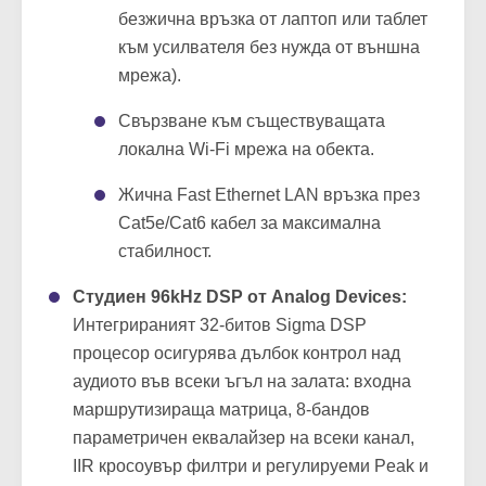
безжична връзка от лаптоп или таблет
към усилвателя без нужда от външна
мрежа).
Свързване към съществуващата
локална Wi-Fi мрежа на обекта.
Жична Fast Ethernet LAN връзка през
Cat5e/Cat6 кабел за максимална
стабилност.
Студиен 96kHz DSP от Analog Devices:
Интегрираният 32-битов Sigma DSP
процесор осигурява дълбок контрол над
аудиото във всеки ъгъл на залата: входна
маршрутизираща матрица, 8-бандов
параметричен еквалайзер на всеки канал,
IIR кросоувър филтри и регулируеми Peak и