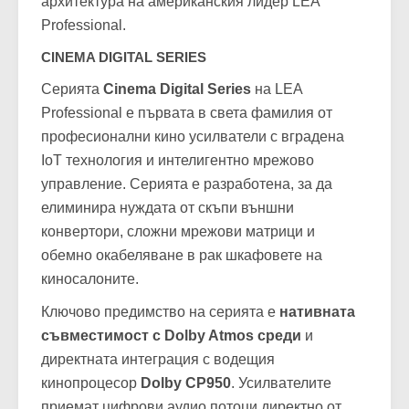
архитектура на американския лидер LEA
Professional.
CINEMA DIGITAL SERIES
Серията
Cinema Digital Series
на LEA
Professional е първата в света фамилия от
професионални кино усилватели с вградена
IoT технология и интелигентно мрежово
управление. Серията е разработена, за да
елиминира нуждата от скъпи външни
конвертори, сложни мрежови матрици и
обемно окабеляване в рак шкафовете на
киносалоните.
Ключово предимство на серията е
нативната
съвместимост с Dolby Atmos среди
и
директната интеграция с водещия
кинопроцесор
Dolby CP950
. Усилвателите
приемат цифрови аудио потоци директно от