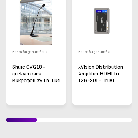
Направи запитване
Направи запитване
Shure CVG18 -
xVision Distribution
дискусионен
Amplifier HDMI to
микрофон гъша шия
12G-SDI - True1
18” (45,7 см)