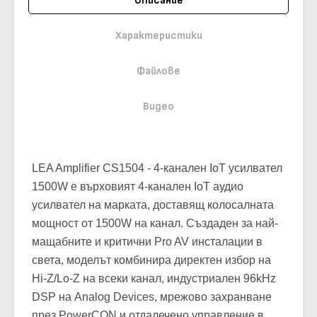
Описание
Характеристики
Файлове
Видео
LEA Amplifier CS1504 - 4-канален IoT усилвател
1500W е върховият 4-канален IoT аудио
усилвател на марката, доставящ колосалната
мощност от 1500W на канал. Създаден за най-
мащабните и критични Pro AV инсталации в
света, моделът комбинира директен избор на
Hi-Z/Lo-Z на всеки канал, индустриален 96kHz
DSP на Analog Devices, мрежово захранване
през PowerCON и отдалечено управление в