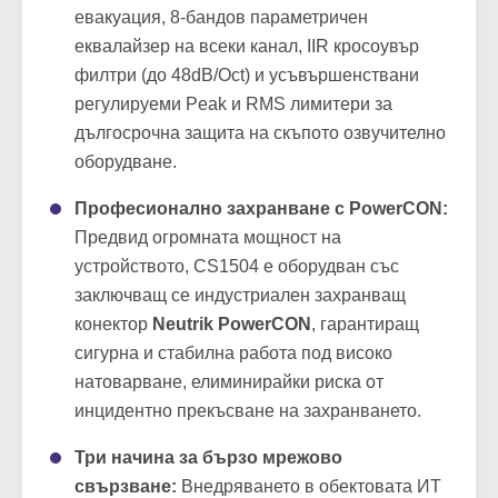
евакуация, 8-бандов параметричен
еквалайзер на всеки канал, IIR кросоувър
филтри (до 48dB/Oct) и усъвършенствани
регулируеми Peak и RMS лимитери за
дългосрочна защита на скъпото озвучително
оборудване.
Професионално захранване с PowerCON:
Предвид огромната мощност на
устройството, CS1504 е оборудван със
заключващ се индустриален захранващ
конектор
Neutrik PowerCON
, гарантиращ
сигурна и стабилна работа под високо
натоварване, елиминирайки риска от
инцидентно прекъсване на захранването.
Три начина за бързо мрежово
свързване:
Внедряването в обектовата ИТ