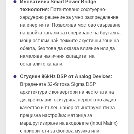
Иновативна Smart Power Bridge
технология:
Патентовано софтуерно-
хардуерно решение за умно разпределение
на енергията. Позволява мостово свързване
на двойка канали за генериране на брутална
мощност към най-тежките акустични зони на
обекта, без това да оказва влияние или да
намалява наличния капацитет на
останалите канали.
Студиен 96kHz DSP от Analog Devices:
Вградената 32-битова Sigma DSP
архитектура с конвертори на честотата на
дискретизация осигурява перфектно аудио
качество и пълен набор от инструменти за
прецизна настройка: матрица за
маршрутизиране на входовете (Input Matrix)
с приоритети за фонова музика или