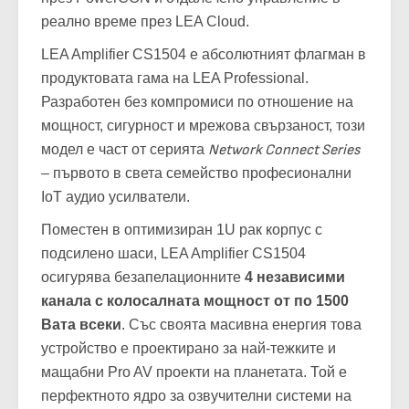
реално време през LEA Cloud.
LEA Amplifier CS1504
е абсолютният флагман в
продуктовата гама на LEA Professional.
Разработен без компромиси по отношение на
мощност, сигурност и мрежова свързаност, този
модел е част от серията
Network Connect Series
– първото в света семейство професионални
IoT аудио усилватели.
Поместен в оптимизиран 1U рак корпус с
подсилено шаси, LEA Amplifier CS1504
осигурява безапелационните
4 независими
канала с колосалната мощност от по 1500
Вата всеки
. Със своята масивна енергия това
устройство е проектирано за най-тежките и
мащабни Pro AV проекти на планетата. Той е
перфектното ядро за озвучителни системи на