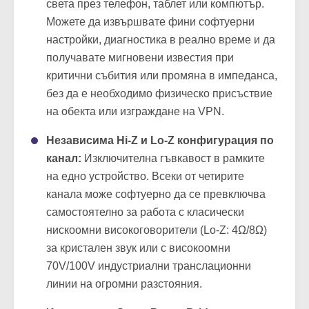
света през телефон, таблет или компютър.
Можете да извършвате фини софтуерни
настройки, диагностика в реално време и да
получавате мигновени известия при
критични събития или промяна в импеданса,
без да е необходимо физическо присъствие
на обекта или изграждане на VPN.
Независима Hi-Z и Lo-Z конфигурация по
канал:
Изключителна гъвкавост в рамките
на едно устройство. Всеки от четирите
канала може софтуерно да се превключва
самостоятелно за работа с класически
нискоомни високоговорители (Lo-Z: 4Ω/8Ω)
за кристален звук или с високоомни
70V/100V индустриални транслационни
линии на огромни разстояния.