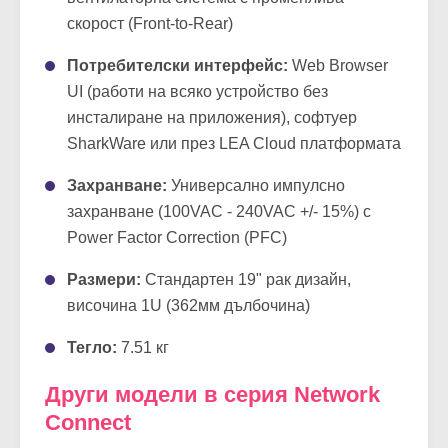
скорост (Front-to-Rear)
Потребителски интерфейс:
Web Browser
UI (работи на всяко устройство без
инсталиране на приложения), софтуер
SharkWare или през LEA Cloud платформата
Захранване:
Универсално импулсно
захранване (100VAC - 240VAC +/- 15%) с
Power Factor Correction (PFC)
Размери:
Стандартен 19" рак дизайн,
височина 1U (362мм дълбочина)
Тегло:
7.51 кг
Други модели в серия Network
Connect