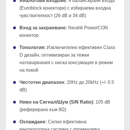
Аналогови входове:
4 балансирани входа
(Euroblock конектори) с избираема входна
чувствителност (26 dB и 34 dB)
Вход за захранване:
Neutrik PowerCON
конектор
Топология:
Изключително ефективен Class
D дизайн, оптимизиран за тежки
натоварвания с ниска консумация в режим
на покой
Честотен диапазон:
20Hz до 20kHz (+/- 0.5
dB)
Ниво на Сигнал/Шум (S/N Ratio):
105 dB
(реферирано към 8Ω)
Охлаждане:
Силно ефективна
вентилаторна система с променлива