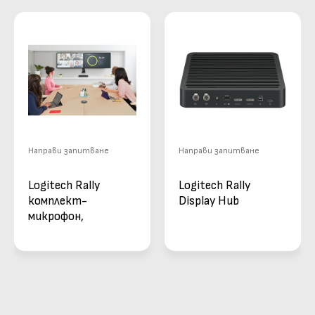
Направи запитване
Направи запитване
Logitech Rally
Logitech Rally
комплект-
Display Hub
микрофон,
високоговорител,4K
PTZ камера, Display
Hub, Table Hub