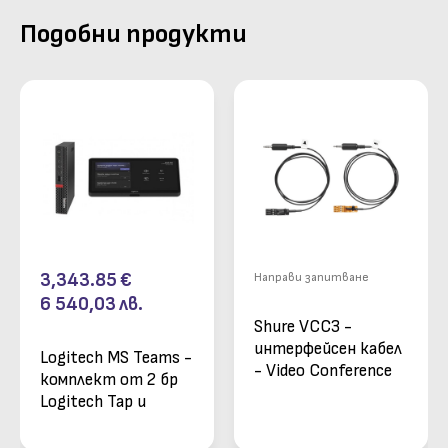
Подобни продукти
3,343.85
€
Направи запитване
6 540,03
лв.
Shure VCC3 -
интерфейсен кабел
Logitech MS Teams -
- Video Conference
комплект от 2 бр
Cable Kit
Logitech Tap и
компютър Lenovo
Tiny