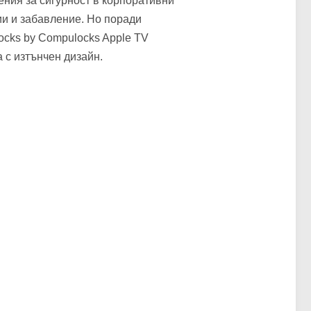
ения за сигурност в корпоративни
ии и забавление. Но поради
ocks by Compulocks Apple TV
а с изтънчен дизайн.