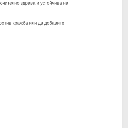
лючително здрава и устойчива на
ротив кражба или да добавите