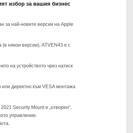
ият избор за вашия бизнес
н за най-новите версии на Apple
 (в някои версии), ATVEN43 е с
нето на устройството чрез натиск
ро или директно към VESA монтажа
021 Security Mount е „отворен“,
ното управление.
ота.