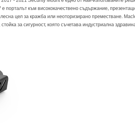
2017 - 2021 Security Mount е едно от най-използваните реш
TV е порталът към висококачествено съдържание, презентац
 лесна цел за кражба или неоторизирано преместване. Macl
 стойка за сигурност, която съчетава индустриална здравин