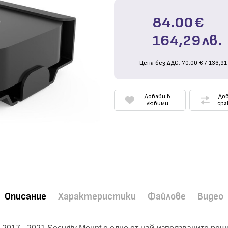
84.00
€
164,29
лв.
Цена без ДДС:
70.00
€
/
136,91
Добави в
Доб
любими
сра
Описание
Характеристики
Файлове
Видео