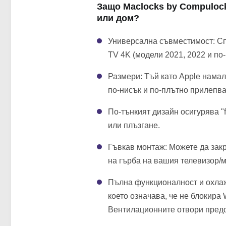
Защо Maclocks by Compulock
или дом?
Универсална съвместимост: Сп
TV 4K (модели 2021, 2022 и п
Размери: Тъй като Apple намал
по-нисък и по-плътно прилепв
По-тънкият дизайн осигурява "f
или плъзгане.
Гъвкав монтаж: Можете да закр
на гърба на вашия телевизор/
Пълна функционалност и охлажд
което означава, че не блокира 
Вентилационните отвори предо