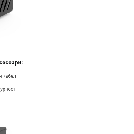
сесоари:
н кабел
гурност