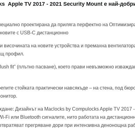
s Apple TV 2017 - 2021 Security Mount е най-добр
ециално проектирана да приляга перфектно на Оптимизира
о-новите с USB-C дистанционно
и височината на новите устройства и премахна вентилатора
ащ профил.
lush fit" (плътно пасване), което прави невъзможно изважда
епите стойката практически навсякъде – на стена, под бю
монитор.
ане: Дизайнът на Maclocks by Compulocks Apple TV 2017 - 2
Wi-Fi или Bluetooth сигналите, нито работата на дистанцион
твратяват прегряване дори при интензивна денонощна раб