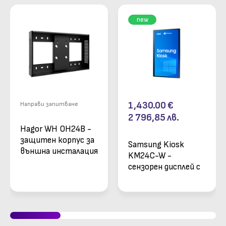
new
1,430.00
€
Направи запитване
2 796,85
лв.
Hagor WH OH24B -
защитен корпус за
Samsung Kiosk
външна инсталация
KM24C-W -
на външен дисплей
сензорен дисплей с
Samsung OH24B
Windows компютър
за вграждане в
киоск за
самообслужване