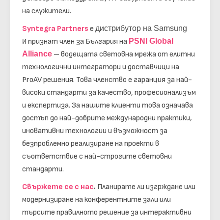
на служители.
Syntegra Partners
е
дистрибутор на Samsung
и
признат член за България на
PSNI Global
Alliance
– водещата световна мрежа от елитни
технологични интегратори и доставчици на
ProAV решения. Това членство е гаранция за най-
високи стандарти за качество, професионализъм
и експертиза. За нашите клиенти това означава
достъп до най-добрите международни практики,
иновативни технологии ​​и възможност за
безпроблемно реализиране на проекти в
съответствие с най-строгите световни
стандарти.
Свържете се с нас
.
Планирате ли изгрждане или
модернизиране на конферентните зали или
търсите правилното решение за интерактивни