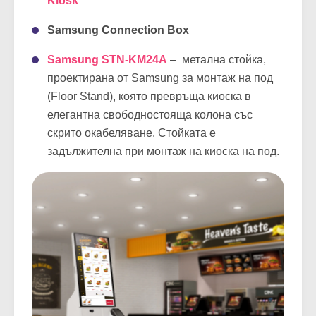
Kiosk
Samsung Connection Box
Samsung
STN-KM24A
– метална стойка,
проектирана от Samsung за монтаж на под
(Floor Stand), която превръща киоска в
елегантна свободностояща колона със
скрито окабеляване. Стойката е
задължителна при монтаж на киоска на под.