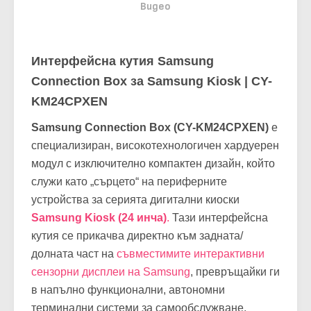
Видео
Интерфейсна кутия Samsung
Connection Box за Samsung Kiosk | CY-
KM24CPXEN
Samsung Connection Box (CY-KM24CPXEN)
е
специализиран, високотехнологичен хардуерен
модул с изключително компактен дизайн, който
служи като „сърцето“ на периферните
устройства за серията дигитални киоски
Samsung Kiosk (24 инча)
.
Тази интерфейсна
кутия се прикачва директно към задната/
долната част на
съвместимите интерактивни
сензорни дисплеи на Samsung
, превръщайки ги
в напълно функционални, автономни
терминални системи за самообслужване.