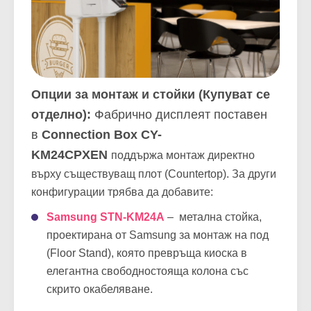
Опции за монтаж и стойки (Купуват се
отделно):
Фабрично дисплеят поставен
в
Connection Box
CY-
KM24CPXEN
поддържа монтаж директно
върху съществуващ плот (Countertop). За други
конфигурации трябва да добавите:
Samsung
STN-KM24A
– метална стойка,
проектирана от Samsung за монтаж на под
(Floor Stand), която превръща киоска в
елегантна свободностояща колона със
скрито окабеляване.