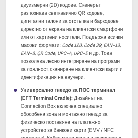
двуизмерни (2D) кодове. Скенерът
разпознава светкавично QR кодове,
дигитални талони за отстъпка и баркодове
директно от екрана на клиентски смартфони
или от хартиени носители. Поддържа всички
масови формати:
Code 128, Code 39, EAN-13,
EAN-8, QR Code, UPC-A, UPC-E
и др. Това
позволява лесно интегриране на програми
за лоялност, сканиране на клиентски карти и
идентификация на ваучери.
Универсално гнездо за ПОС терминал
(EFT Terminal Cradle):
Дизайнът на
Connection Box включва специално
обособена зона и монтажно гнездо за
физическо поставяне на платежно
устройство за банкови карти (EMV / NFC