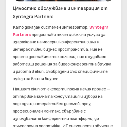
Цялостно обслужване и интеграция от
Syntegra Partners
Като доказан системен интегратор,
Syntegra
Partners
предоставя пълен цикъл на услуги за
изграждане на модерни конферентни зали и
интерактивни бизнес пространства. Ние не
просто доставяме технологии, ние създаваме
работещи решения за видеоконферентна връзка
и работа в екип, съобразени със специфичните
нужди на вашия бизнес.
Нашият екип от експерти поема целия процес –
от първоначалната консултация и избора на
подходящ интерактивен дисплей, през
професионален монтаж, свързване с
използваните конферентни платформи, до
дългосрочна поддръжка, ИТ сигурност и обучение