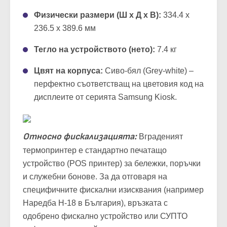
Физически размери (Ш x Д x В):
334.4 x
236.5 x 389.6 мм
Тегло на устройството (нето):
7.4 кг
Цвят на корпуса:
Сиво-бял (Grey-white) –
перфектно съответстващ на цветовия код на
дисплеите от серията Samsung Kiosk.
Относно фискализацията:
Вграденият
термопринтер е стандартно печатащо
устройство (POS принтер) за бележки, поръчки
и служебни бонове. За да отговаря на
специфичните фискални изисквания (например
Наредба Н-18 в България), връзката с
одобрено фискално устройство или СУПТО