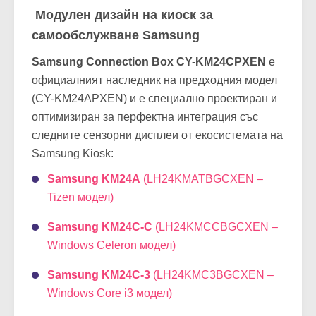
Модулен дизайн на киоск за
самообслужване Samsung
Samsung Connection Box
CY-KM24CPXEN
е
официалният наследник на предходния модел
(CY-KM24APXEN) и е специално проектиран и
оптимизиран за перфектна интеграция със
следните сензорни дисплеи от екосистемата на
Samsung Kiosk:
Samsung KM24A
(LH24KMATBGCXEN –
Tizen модел)
Samsung KM24C-C
(LH24KMCCBGCXEN –
Windows Celeron модел)
Samsung KM24C-3
(LH24KMC3BGCXEN –
Windows Core i3 модел)