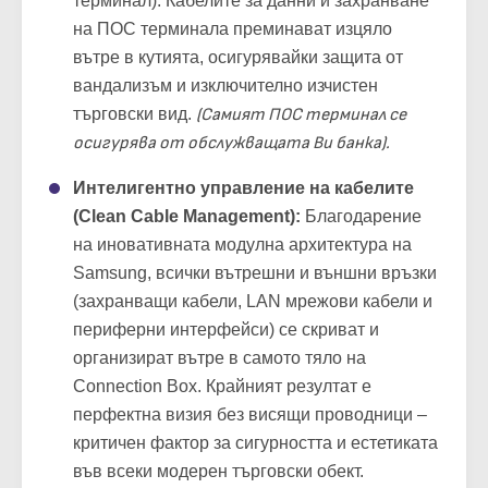
терминал). Кабелите за данни и захранване
на ПОС терминала преминават изцяло
вътре в кутията, осигурявайки защита от
вандализъм и изключително изчистен
търговски вид.
(Самият ПОС терминал се
осигурява от обслужващата Ви банка).
Интелигентно управление на кабелите
(Clean Cable Management):
Благодарение
на иновативната модулна архитектура на
Samsung, всички вътрешни и външни връзки
(захранващи кабели, LAN мрежови кабели и
периферни интерфейси) се скриват и
организират вътре в самото тяло на
Connection Box. Крайният резултат е
перфектна визия без висящи проводници –
критичен фактор за сигурността и естетиката
във всеки модерен търговски обект.