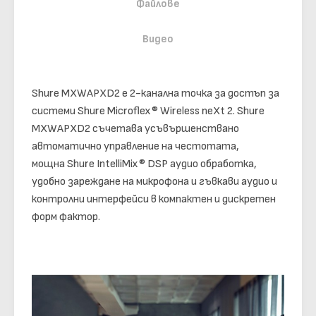
Файлове
Видео
Shure MXWAPXD2 е 2-канална точка за достъп за
системи Shure Microflex® Wireless neXt 2. Shure
MXWAPXD2 съчетава усъвършенствано
автоматично управление на честотата,
мощна Shure IntelliMix® DSP аудио обработка,
удобно зареждане на микрофона и гъвкави аудио и
контролни интерфейси в компактен и дискретен
форм фактор.