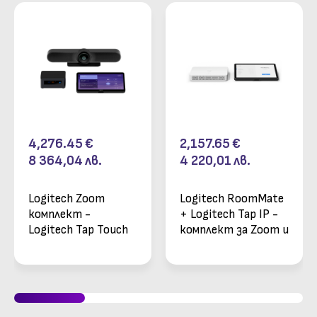
4,276.45
€
2,157.65
€
8 364,04
лв.
4 220,01
лв.
Logitech Zoom
Logitech RoomMate
комплект -
+ Logitech Tap IP -
Logitech Tap Touch
комплект за Zoom и
Controller + Intel
Teams
NUC i5 + Logitech
Meetup