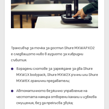
Трансивър за точка за достъп Shure MXWAPXD2
е следващото ниво в аудиото за хибридни
събития.
Вградени слотове за зареждане за два Shure
MXW1X bodypack, Shure MXW2X ръчни или Shure
MXW6X гранични предаватели;
Автоматичното безжично управление на
честотата намира отворени канали и избягва
смущения, без да прекъсва звука;