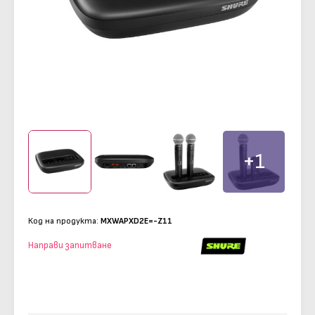
+1
Код на продукта:
MXWAPXD2E=-Z11
Направи запитване