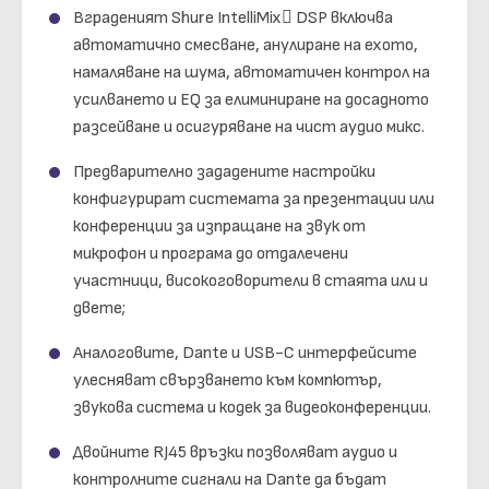
Вграденият Shure IntelliMix DSP включва
автоматично смесване, анулиране на ехото,
намаляване на шума, автоматичен контрол на
усилването и EQ за елиминиране на досадното
разсейване и осигуряване на чист аудио микс.
Предварително зададените настройки
конфигурират системата за презентации или
конференции за изпращане на звук от
микрофон и програма до отдалечени
участници, високоговорители в стаята или и
двете;
Аналоговите, Dante и USB-C интерфейсите
улесняват свързването към компютър,
звукова система и кодек за видеоконференции.
Двойните RJ45 връзки позволяват аудио и
контролните сигнали на Dante да бъдат