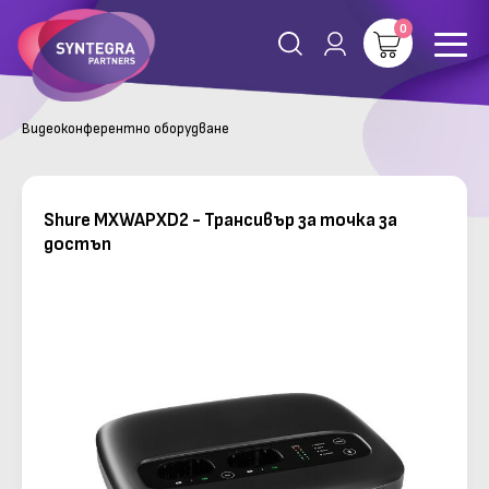
0
Видеоконферентно оборудване
Shure MXWAPXD2 - Трансивър за точка за
достъп