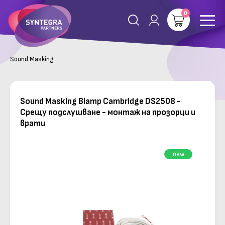
0
Sound Masking
Sound Masking Biamp Cambridge DS2508 -
Срещу подслушване - монтаж на прозорци и
врати
new