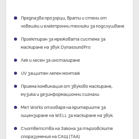
Предпазва прозорци, врати и стени от
човешки и електронни техники за подслушване
Проектиран за мрежовата система за
маскиране на звук DynasoundPro
Лек и лесен за инсталиране
UV защитен лепен монтаж
Приема комбинация от звуково маскиране,
музика и дезинформационни сигнали
Met Works отговаря на критериите за
лицензиране на WELL за маскиране на звук.
Съответства на Закона за търговските
споразумения на САЩ (TAA)