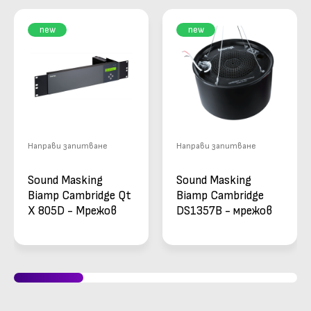
new
new
Направи запитване
Направи запитване
Sound Masking
Sound Masking
Biamp Cambridge Qt
Biamp Cambridge
X 805D - Мрежов
DS1357B - мрежов
Dante Sound
високоговорител в
Masking контролер
черен цвят
за 8 зони