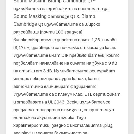
Sound Masking Biamp Cambridge
Qt®
излъчватели са гръбнакът на системата за
Sound Masking
Cambridge Qt X.
Biamp
Cambridge
Qt излъчвателите са широко
разсейващи (почти 180 градуса)
високоговорители с директно поле с 1,25-инчови
(3,17 см) драйвери и са по-малки от чаша за кафе.
Излъчвателите имат DIP превключватели, които
позволяват намаляване на силата на звука с 9 dB
на стъпки от 3 dB. Излъчвателите осигуряват
четири некорелирани аудио канала, като
автоматично елиминират фазирането.
Излъчвателите са с пленум клас, ETL сертификат
и отговарят на UL 2043. Всеки излъчвател се
предлага стандартно с плъзгащ се пръстен за
монтаж на акустична плочка. Тези
характеристики, заедно с инсталацията „plug
and play“ и лесната възможност за