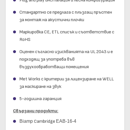
Plug and play инсталация и лесна конфигурация
Стандартно се предлага с плъзгащ пръстен
за монтаж на акустични плочки
Маркировка CE, ETL списък и съответствие с
RoHS
Оценен съгласно изискванията на UL 2043 и е
подходящ за употреба във
въздухообработващи помещения
Met Works с критерии за лицензиране на WELL
за маскиране на звук
5-годишна гаранция
Свързани продукти:
Biamp
Cambridge
EAB-16-4