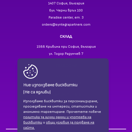
1407 София, България
бул. Черни връх 100
Paradise center, ет. 3
orders@syntegrapartners.com
СКЛАД
1588 Кривина при София, България
ул. Тодор Радунчев 7
ТЕЛЕФОНИ
+359 2 866 94 40
+359 88 941 35 55
Ние използваме бисквитки
(Не са ядливи)
НАМЕРЕТЕ НИ В
Използваме бисквитки за персонализиране,
Facebook
проследяване на интереси, статистика и
LinkedIn
анонимно таргетиране. Прочетете повече
политика за лични данни и употреба на
бисквитки
и
общи условия за ползване на
сайта.