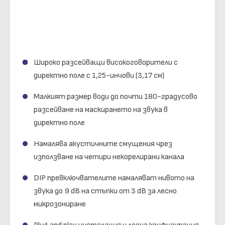
Широко разсейващи високоговорители с
директно поле с 1,25-инчови (3,17 см)
Малкият размер води до почти 180-градусово
разсейване на маскирането на звука в
директно поле
Намалява акустичните смущения чрез
използване на четири некорелирани канала
DIP превключвателите намаляват нивото на
звука до 9 dB на стъпки от 3 dB за лесно
микрозониране