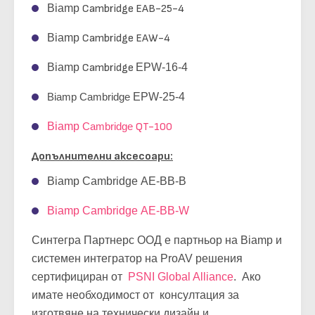
Biamp
Cambridge EAB-25-4
Biamp
Cambridge EAW-4
Biamp
Cambridge
EPW-16-4
Biamp Cambridge
EPW-25-4
Biamp
Cambridgе
QT-100
Допълнителни аксесоари:
Biamp Cambridgе AE-BB-B
Biamp Cambridgе AE-BB-W
Синтегра Партнерс ООД е партньор на Biamp и
системен интегратор на ProAV решения
сертифициран от
PSNI Global Alliance
. Ако
имате необходимост от консултация за
изготвяне на технически дизайн и