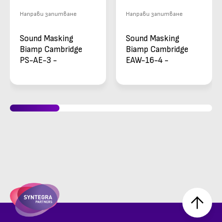
Направи запитване
Направи запитване
Sound Masking
Sound Masking
Biamp Cambridge
Biamp Cambridge
PS-AE-3 -
EAW-16-4 -
захранване за
стандартен
активен
високоговорител 4
излъчвател
бр.