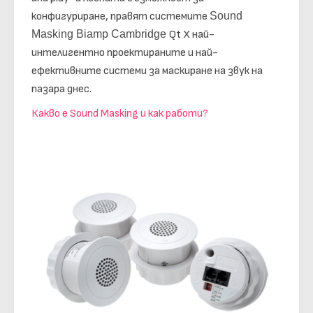
конфигуриране, правят системите
Sound
Masking Biamp Cambridge
Qt X най-
интелигентно проектираните и най-
ефективните системи за маскиране на звук на
пазара днес.
Какво е Sound Masking и как работи?