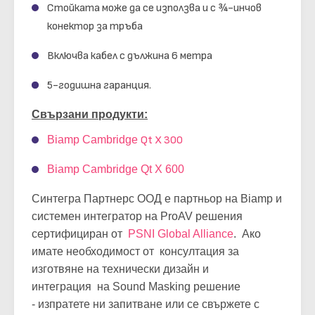
Стойката може да се използва и с ¾-инчов
конектор за тръба
Включва кабел с дължина 6 метра
5-годишна гаранция.
Свързани продукти:
Biamp Cambridge
Qt X 300
Biamp Cambridge Qt X 600
Синтегра Партнерс ООД е партньор на Biamp и
системен интегратор на ProAV решения
сертифициран от
PSNI Global Alliance
. Ако
имате необходимост от консултация за
изготвяне на технически дизайн и
интеграция на Sound Masking решение
- изпратете ни запитване или се свържете с