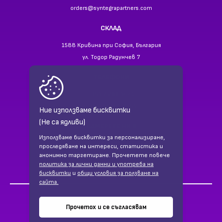
orders@syntegrapartners.com
СКЛАД
1588 Кривина при София, България
ул. Тодор Радунчев 7
ТЕЛЕФОНИ
+359 2 866 94 40
+359 88 941 35 55
Ние използваме бисквитки
(Не са ядливи)
НАМЕРЕТЕ НИ В
Използваме бисквитки за персонализиране,
Facebook
проследяване на интереси, статистика и
LinkedIn
анонимно таргетиране. Прочетете повече
политика за лични данни и употреба на
бисквитки
и
общи условия за ползване на
сайта.
©2026 syntegrapartners.bg. Всички права запазени!
Прочетох и се съгласявам
Дизайн и разработка от