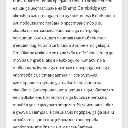
Висящият монтаж предлага лесен и атрактивен
начин за инсталиране на
Biamp Cambridge
Qt
активни или стандартни излъчватели в отворено
или повдигнато таванно пространство и ги
окачва на оптимална височина за най-добро
покритие. Висящият монтаж има съвременен
външен вид, който се вписва в повечето декори.
Стойката може да се използва и с ¾” конектор за
тръба и тръба, ако е необходимо.
Капакът на
таванната кутия за монтаж е предназначен за
употреба със стандартна 4” осмоъгълна
електрическа кутия за таван в точката на
окачване. Електрическата кутия и излъчвателят
не са включени в комплекта за висящ монтаж и
трябва да се закупят отделно.
Включеният кабел
е дълъг 6 метра и е специално подбран, за да окачи
стойката, като същевременно осигурява
необходимите връзки към излъчвателя.