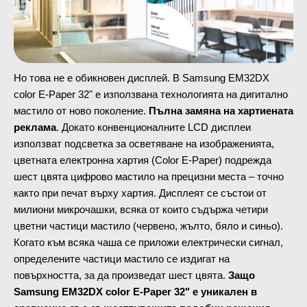
Но това не е обикновен дисплей. В Samsung EM32DX
color E-Paper 32" е използвана технологията на дигитално
мастило от ново поколение.
Пълна замяна на хартиената
реклама
. Докато конвенционалните LCD дисплеи
използват подсветка за осветяване на изображенията,
цветната електронна хартия (Color E-Paper) подрежда
шест цвята цифрово мастило на прецизни места – точно
както при печат върху хартия. Дисплеят се състои от
милиони микрочашки, всяка от които съдържа четири
цветни частици мастило (червено, жълто, бяло и синьо).
Когато към всяка чаша се приложи електрически сигнал,
определените частици мастило се издигат на
повърхността, за да произведат шест цвята.
Защо
Samsung EM32DX color E-Paper 32" е уникален в