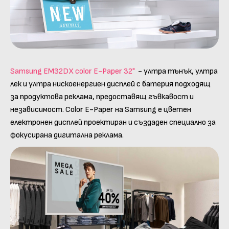
Samsung EM32DX color E-Paper 32"
- ултра тънък, ултра
лек и ултра нискоенергиен дисплей с батерия подходящ
за продуктова реклама, предоставящ гъвкавост и
независимост. Color E-Paper на Samsung е цветен
електронен дисплей проектиран и създаден специално за
фокусирана дигитална реклама.