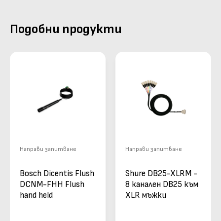
Подобни продукти
Направи запитване
Направи запитване
Bosch Dicentis Flush
Shure DB25-XLRM -
DCNM-FHH Flush
8 канален DB25 към
hand held
XLR мъжки
microphone - Ръчен
многожилен кабел
микрофон за