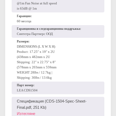
Variable Fan Speed Cooling
Fan Noise at idle is 50dB @
1m Fan Noise at 50% is 57dB
@1m Fan Noise at full speed
is 63dB @ 1m
Гаранция:
60 месеца
Гаранционна и следгаранционна поддръжка:
Синтегра Партнерс ООД
Размери:
DIMENSIONS (L X W X H)
Product: 17.25" x 19" x 2U
(438mm x 482mm x 2U
Shipping: 22" x 22.75" x 8"
(578mm x 203mm x 559mm
WEIGHT 28lbs / 12.7kg |
Shipping: 30lbs / 13.6kg
Парт номер:
LEA CDS1504
Спецификация (CDS-1504-Spec-Sheet-