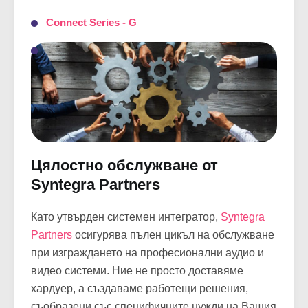
Connect Series Half-Rack
Connect Series ADSP
Connect Series - G
Цялостно обслужване от
Syntegra Partners
Като утвърден системен интегратор,
Syntegra
Partners
осигурява пълен цикъл на обслужване
при изграждането на професионални аудио и
видео системи. Ние не просто доставяме