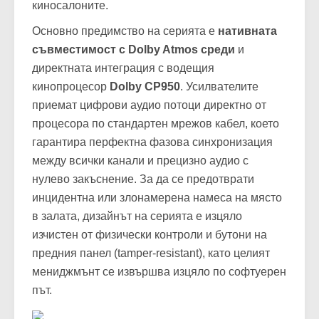
матрици и обемно, трудно за поддръжка
окабеляване в рак шкафовете на
киносалоните.
Основно предимство на серията е
нативната
съвместимост с Dolby Atmos среди
и
директната интеграция с водещия
кинопроцесор
Dolby CP950
. Усилвателите
приемат цифрови аудио потоци директно от
процесора по стандартен мрежов кабел, което
гарантира перфектна фазова синхронизация
между всички канали и прецизно аудио с
нулево закъснение. За да се предотврати
инцидентна или злонамерена намеса на място
в залата, дизайнът на серията е изцяло
изчистен от физически контроли и бутони на
предния панел (tamper-resistant), като целият
мениджмънт се извършва изцяло по софтуерен