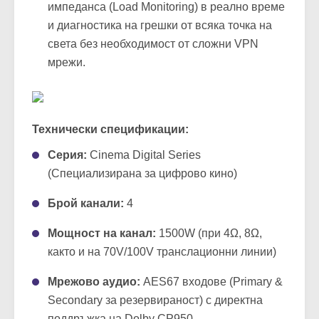
сервизните инженери могат да извършват
отдалечен мониторинг, проследяване на
импеданса (Load Monitoring) в реално време
и диагностика на грешки от всяка точка на
света без необходимост от сложни VPN
мрежи.
Технически спецификации:
Серия:
Cinema Digital Series
(Специализирана за цифрово кино)
Брой канали:
4
Мощност на канал:
1500W (при 4Ω, 8Ω,
както и на 70V/100V транслационни линии)
Мрежово аудио:
AES67 входове (Primary &