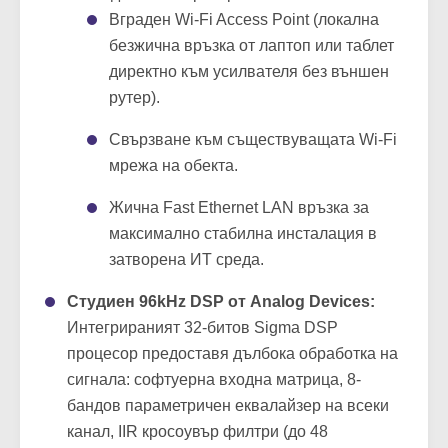
CDS 1504 предоставя пълна мрежова
свобода за интеграторите:
Вграден Wi-Fi Access Point (локална
безжична връзка от лаптоп или таблет
директно към усилвателя без външен
рутер).
Свързване към съществуващата Wi-Fi
мрежа на обекта.
Жична Fast Ethernet LAN връзка за
максимално стабилна инсталация в
затворена ИТ среда.
Студиен 96kHz DSP от Analog Devices:
Интегрираният 32-битов Sigma DSP
процесор предоставя дълбока обработка на
сигнала: софтуерна входна матрица, 8-