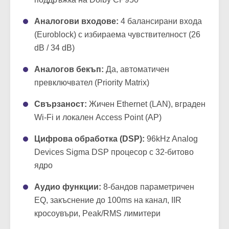
Secondary за резервираност) с директна
поддръжка на Dolby CP950
Аналогови входове:
4 балансирани входа
(Euroblock) с избираема чувствителност (26
dB / 34 dB)
Аналогов бекъп:
Да, автоматичен
превключвател (Priority Matrix)
Свързаност:
Жичен Ethernet (LAN), вграден
Wi-Fi и локален Access Point (AP)
Цифрова обработка (DSP):
96kHz Analog
Devices Sigma DSP процесор с 32-битово
ядро
Аудио функции:
8-бандов параметричен
EQ, закъснение до 100ms на канал, IIR