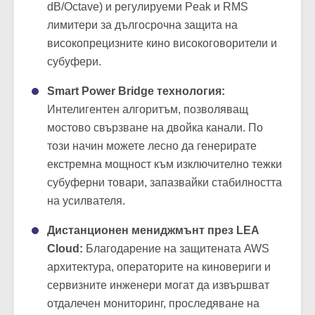
бандов параметричен еквалайзер на всеки
канал, IIR кросоувър филтри (до 48
dB/Octave) и регулируеми Peak и RMS
лимитери за дългосрочна защита на
високопрецизните кино високоговорители и
субуфери.
Smart Power Bridge технология:
Интелигентен алгоритъм, позволяващ
мостово свързване на двойка канали. По
този начин можете лесно да генерирате
екстремна мощност към изключително тежки
субуферни товари, запазвайки стабилността
на усилвателя.
Дистанционен мениджмънт през LEA
Cloud:
Благодарение на защитената AWS
архитектура, операторите на киновериги и