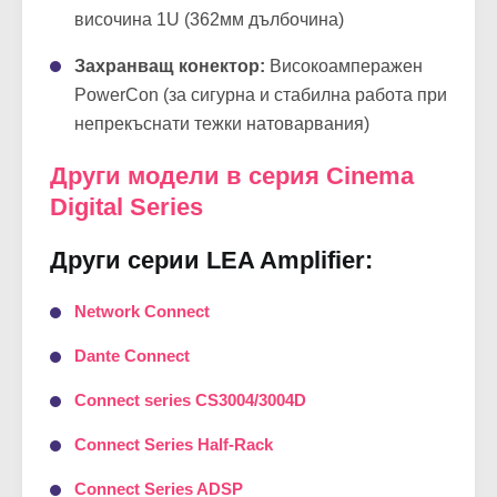
Размери:
Стандартен 19" рак дизайн,
височина 1U (362мм дълбочина)
Захранващ конектор:
Високоамперажен
PowerCon (за сигурна и стабилна работа при
непрекъснати тежки натоварвания)
Други модели в серия Cinema
Digital Series
Други серии LEA Amplifier:
Network Connect
Dante Connect
Connect series CS3004/3004D