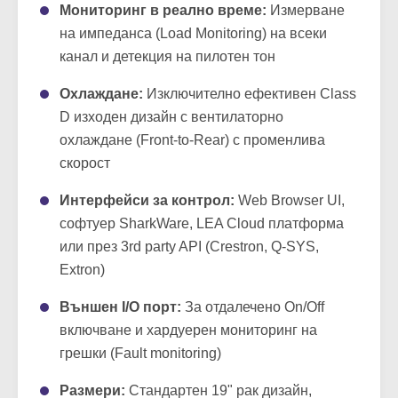
кросоувъри, Peak/RMS лимитери
Мониторинг в реално време:
Измерване
на импеданса (Load Monitoring) на всеки
канал и детекция на пилотен тон
Охлаждане:
Изключително ефективен Class
D изходен дизайн с вентилаторно
охлаждане (Front-to-Rear) с променлива
скорост
Интерфейси за контрол:
Web Browser UI,
софтуер SharkWare, LEA Cloud платформа
или през 3rd party API (Crestron, Q-SYS,
Extron)
Външен I/O порт:
За отдалечено On/Off
включване и хардуерен мониторинг на
грешки (Fault monitoring)