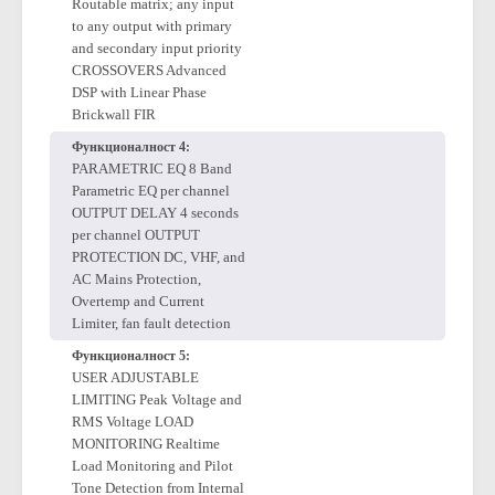
Core with Sample Rate
Converters INPUT MATRIX
Routable matrix; any input
to any output with primary
and secondary input priority
CROSSOVERS Advanced
DSP with Linear Phase
Brickwall FIR
Функционалност 4:
PARAMETRIC EQ 8 Band
Parametric EQ per channel
OUTPUT DELAY 4 seconds
per channel OUTPUT
PROTECTION DC, VHF, and
AC Mains Protection,
Overtemp and Current
Limiter, fan fault detection
Функционалност 5:
USER ADJUSTABLE
LIMITING Peak Voltage and
RMS Voltage LOAD