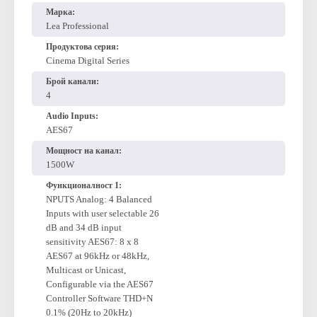
форма за контакт
,
изпратете ни имейл или ни се
обадете директно.
Марка:
Lea Professional
Продуктова серия:
Cinema Digital Series
Брой канали:
4
Audio Inputs:
AES67
Мощност на канал:
1500W
Функционалност 1:
NPUTS Analog: 4 Balanced
Inputs with user selectable 26
dB and 34 dB input
sensitivity AES67: 8 x 8
AES67 at 96kHz or 48kHz,
Multicast or Unicast,