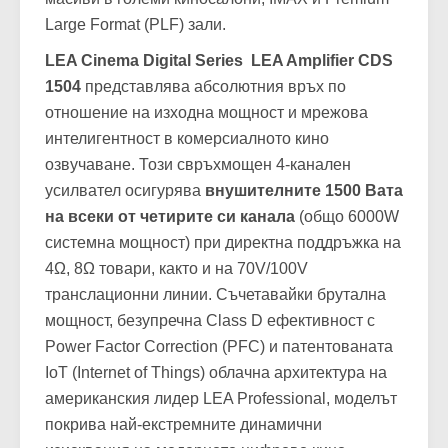
зад-екранни канали и най-мощните субуферни
масиви в големи киносалони, IMAX и Premium
Large Format (PLF) зали.
LEA Cinema Digital Series
LEA Amplifier CDS
1504
представлява абсолютния връх по
отношение на изходна мощност и мрежова
интелигентност в комерсиалното кино
озвучаване. Този свръхмощен 4-канален
усилвател осигурява
внушителните 1500 Вата
на всеки от четирите си канала
(общо 6000W
системна мощност) при директна поддръжка на
4Ω, 8Ω товари, както и на 70V/100V
транслационни линии. Съчетавайки брутална
мощност, безупречна Class D ефективност с
Power Factor Correction (PFC) и патентованата
IoT (Internet of Things) облачна архитектура на