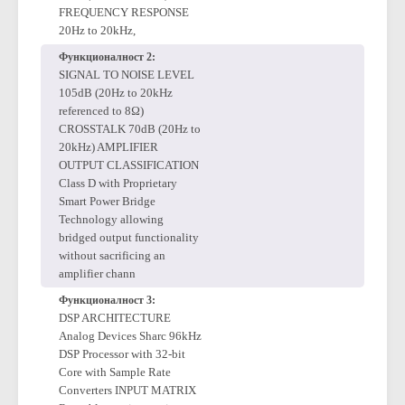
Configurable via the AES67
Controller Software THD+N
0.1% (20Hz to 20kHz)
FREQUENCY RESPONSE
20Hz to 20kHz,
Функционалност 2:
SIGNAL TO NOISE LEVEL
105dB (20Hz to 20kHz
referenced to 8Ω)
CROSSTALK 70dB (20Hz to
20kHz) AMPLIFIER
OUTPUT CLASSIFICATION
Class D with Proprietary
Smart Power Bridge
Technology allowing
bridged output functionality
without sacrificing an
amplifier chann
Функционалност 3:
DSP ARCHITECTURE
Analog Devices Sharc 96kHz
DSP Processor with 32-bit