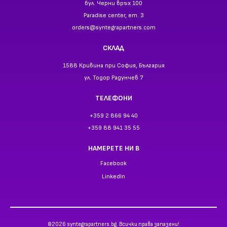
МОЯТ ПРОФИЛ
Вход
Регистрация
Моят профил
Списък с любими
Списък за сравнение
ОФИС
1407 София, България
бул. Черни връх 100
Paradise center, ет. 3
orders@syntegrapartners.com
СКЛАД
1588 Кривина при София, България
ул. Тодор Радунчев 7