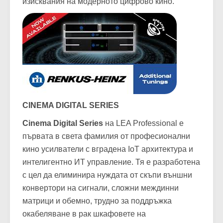
американския лидер LEA Professional, моделът
покрива най-екстремните динамични
изисквания на модерното цифрово кино.
CINEMA DIGITAL SERIES
Cinema Digital Series
на LEA Professional е
първата в света фамилия от професионални
кино усилватели с вградена IoT архитектура и
интелигентно ИТ управление. Тя е разработена
с цел да елиминира нуждата от скъпи външни
конвертори на сигнали, сложни междинни