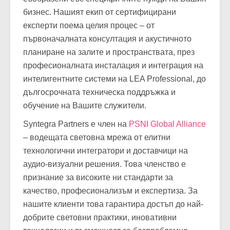
хардуер, а създаваме работещи решения,
съобразени със специфичните нужди на Вашия
бизнес. Нашият екип от сертифицирани
експерти поема целия процес – от
първоначалната консултация и акустичното
планиране на залите и пространствата, през
професионалната инсталация и интеграция на
интелигентните системи на LEA Professional, до
дългосрочната техническа поддръжка и
обучение на Вашите служители.
Syntegra Partners е член на
PSNI Global Alliance
– водещата световна мрежа от елитни
технологични интегратори и доставчици на
аудио-визуални решения. Това членство е
признание за високите ни стандарти за
качество, професионализъм и експертиза. За
нашите клиенти това гарантира достъп до най-