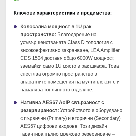
път.
Ключови характеристики и предимства:
Колосална мощност в 1U рак
пространство:
Благодарение на
усъвършенстваната Class D топология с
високоефективно захранване, LEA Amplifier
CDS 1504 доставя общо 6000W мощност,
заемайки само 1U място в рак шкафа. Това
спестява огромно пространство в
апаратните помещения на мултиплексите и
намалява топлинното отделяне.
Нативна AES67 AoIP свързаност с
резервираност:
Устройството е оборудвано
с първични (Primary) и вторични (Secondary)