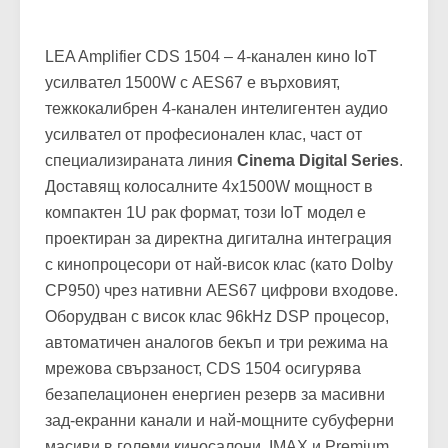
Видео
LEA Amplifier CDS 1504 – 4-канален кино IoT
усилвател 1500W с AES67 е върховият,
тежкокалибрен 4-канален интелигентен аудио
усилвател от професионален клас, част от
специализираната линия
Cinema Digital Series
.
Доставящ колосалните 4х1500W мощност в
компактен 1U рак формат, този IoT модел е
проектиран за директна дигитална интеграция
с кинопроцесори от най-висок клас (като Dolby
CP950) чрез нативни AES67 цифрови входове.
Оборудван с висок клас 96kHz DSP процесор,
автоматичен аналогов бекъп и три режима на
мрежова свързаност, CDS 1504 осигурява
безапелационен енергиен резерв за масивни