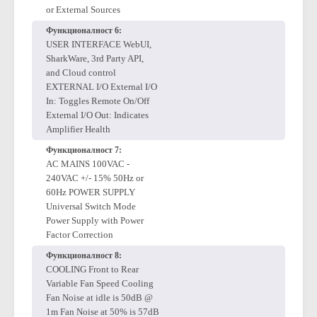
MONITORING Realtime
Load Monitoring and Pilot
Tone Detection from Internal
or External Sources
Функционалност 6:
USER INTERFACE WebUI,
SharkWare, 3rd Party API,
and Cloud control
EXTERNAL I/O External I/O
In: Toggles Remote On/Off
External I/O Out: Indicates
Amplifier Health
Функционалност 7:
AC MAINS 100VAC -
240VAC +/- 15% 50Hz or
60Hz POWER SUPPLY
Universal Switch Mode
Power Supply with Power
Factor Correction
Функционалност 8:
COOLING Front to Rear