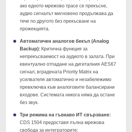
AES67 цифрови входове. Този дизайн
гарантира пълно мрежово резервиране –
ако едното мрежово трасе се прекъсне,
аудио сигналът мигновено продължава да
тече по другото без прекъсване на
прожекцията.
Автоматичен аналогов бекъп (Analog
Backup):
Критична функция за
непрекъсваемост на аудиото в залата. При
евентуално отпадане на дигиталния AES67
сигнал, вградената Priority Matrix на
усилвателя автоматично и незабележимо
превключва към аналоговите балансирани
входове. Системата никога няма да остане
без звук.
Три режима на гъвкаво ИТ свързване: