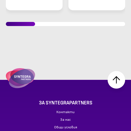
Ledge -заключващ
адаптер с код за
MacBook Pro 16"
(M1-M5)
ЗА SYNTEGRAPARTNERS
Контакти
За нас
Общи условия