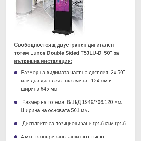
Свободностоящ двустранен дигитален
тотем Lunos Double Sided T50LU-D 50" за
вътрешна инсталация:
Размер на видимата част на дисплея: 2х 50"
или два дисплея с височина 1124 мм и
ширина 645 мм
Размер на тотема: В/Ш/Д 1949/706/120 мм.
Ширина на основата 501 мм.
Дисплеите са позиционирани гръб към гръб
4 мм. темперирано защитно стъкло