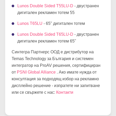
Lunos Double Sided T55LU-D
- двустранен
дигитален рекламен тотем 55
Lunos T65LU
- 65" дигитален тотем
Lunos Double Sided T65LU-D
- двустранен
дигитален рекламен тотем 65"
Синтегра Партнерс ООД е дистрибутор на
Temas Technology за България и системен
интегратор на ProAV решения, сертифициран
от
PSNI Global Alliance
. Ако имате нужда от
консултация за подходящ избор на рекламно
дисплейно решение - изпратете ни запитване
или се свържете с нас:
Контакти