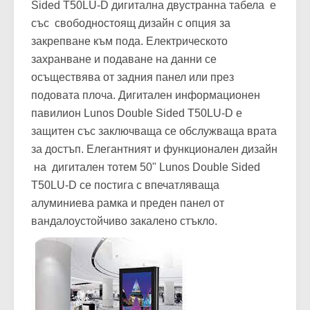
Sided T50LU-D дигитална двустранна табела е
със свободностоящ дизайн с опция за
закрепване към пода. Електрическото
захранване и подаване на данни се
осъществява от задния панел или през
подовата плоча. Дигитален информационен
павилион Lunos Double Sided T50LU-D е
защитен със заключваща се обслужваща врата
за достъп. Елегантният и функционален дизайн
на дигитален тотем 50" Lunos Double Sided
T50LU-D се постига с впечатляваща
алуминиева рамка и преден панел от
вандалоустойчиво закалено стъкло.