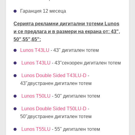
Гаранция 12 месеца
Серията рекламни дигитални тотеми Lunos
и се предлага и в размери на екрана от: 43",
50",55",65":
Lunos T43LU
- 43" дигитален тотем
Lunos T43LU
- 43"сензорен дигитален тотем
Lunos Double Sided T43LU-D
-
43"двустранен дигитален тотем
Lunos T50LU
- 50" дигитален тотем
Lunos Double Sided T50LU-D
-
50"двустранен дигитален тотем
Lunos T55LU
- 55" дигитален тотем