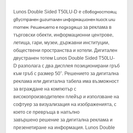
Lunos Double Sided T50LU-D е
свободностоящ
двустранен дигитален информационен киоск или
тотем. Решението е подходящо
за реклама в
търговски обекти, информационни центрове,
летища, гари, музеи, държавни институции,
обществени пространства и хотели. Дигитален
двустранен тотем Lunos Double Sided T50LU-
D разполага с два дисплея позиционирани гръб
към гръб с размер 50". Решението за дигитална
реклама или дигитална табела има възможност
за вграждане на компютър с
високопроизводителен плейър и използване на
софтуер за визуализация на изображенията, с
което се превръща в напълно
завършено решение за дигитална реклама и
презенетиране на информация. Lunos Double