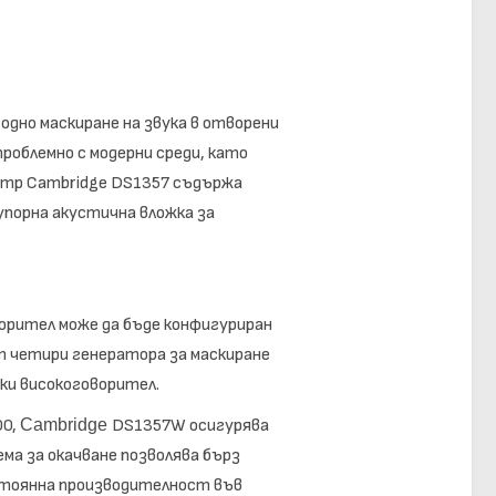
одно маскиране на звука в отворени
роблемно с модерни среди, като
amp Cambridge DS1357 съдържа
упорна акустична вложка за
ворител може да бъде конфигуриран
 от четири генератора за маскиране
еки високоговорител.
00,
Cambridge
DS1357W осигурява
ма за окачване позволява бърз
стоянна производителност във