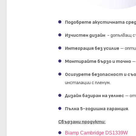
Подобрете акустичната сре
Изчистен дизайн
- допълващ с
Интеграция без усилие
– оптим
Монтирайте бързо и точно
– 
Осигурете безопасност и с
инсталации с пленум.
Дизайн базиран на уелнес
– отг
Пълна 5-годишна гаранция
.
Свързани продукти:
Biamp Cambridge DS1339W