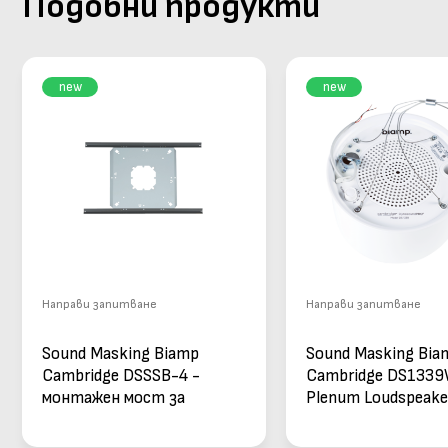
Подобни продукти
new
new
Направи запитване
Направи запитване
Sound Masking Biamp
Sound Masking Bia
Cambridge DSSSB-4 -
Cambridge DS133
монтажен мост за
Plenum Loudspeake
нископрофилни
високоговорител 
излъчватели Biamp
цвят