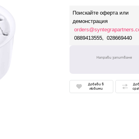
Поискайте оферта или
демонстрация
orders@syntegrapartners.
0889413555, 028669440
Направи запитване
Добави в
Доб
любими
сра