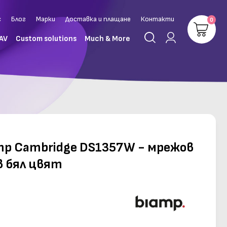
с
Блог
Марки
Доставка и плащане
Контакти
0
 AV
Custom solutions
Much & More
mp Cambridge DS1357W - мрежов
в бял цвят