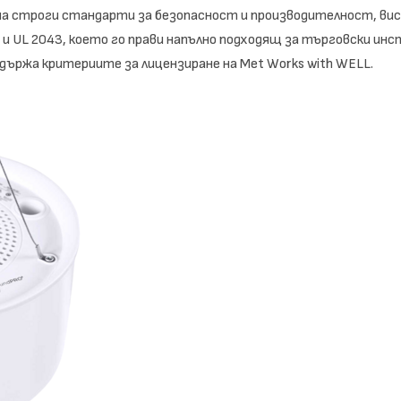
я на строги стандарти за безопасност и производителност, в
и UL 2043, което го прави напълно подходящ за търговски инст
ържа критериите за лицензиране на Met Works with WELL.