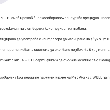
да
– 8-омов мрежов високоговорител осигурява прецизно и пост
ъоръженията с отворена конструкция на тавана.
изирано за употреба с контролера за маскиране на звук э Qt X
четириточковата система за окачване позволява бърз монтаж
ъответствие
– ETL сертификат за съответствие със станда
оваря на критериите за лицензиране на Met Works с WELL за пр