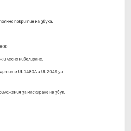
оянно покритие на звука.
 800
 и лесно нивелиране.
ртите UL 1480A и UL 2043 за
иложения за маскиране на звук.