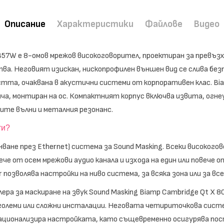
Описание
Характеристики
Файлове
Видео
357W е 8-омов мрежов високоговорител, проектиран за превъзх
. Неговият изискан, нископрофилен външен вид се слива безп
тта, очаквана в акустични системи от корпоративен клас.
Bi
нча, монтиран на ос. Компактният корпус включва извита, огне
ите вълни и металния резонанс.
ти?
ване през Ethernet) система за Sound Masking. Всеки високого
вече от осем мрежови аудио канала и изхода на един или повече
 позволява настройки на ниво система, за всяка зона или за вс
ра за маскиране на звук Sound Masking Biamp Cambridge Qt X 8
 големи или сложни инсталации. Неговата четириточкова систе
рационализира настройката, като същевременно осигурява по