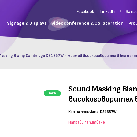
Facebook
LinkedIn
За на
Signage & Displays
Videoconference & Collaboration
Pro
Masking Biamp Cambridge DS1357W - мрежов високоговорител в бял цвят
Sound Masking Bia
new
високоговорител 
Код на продукта:
DS1357W
Направи запитване