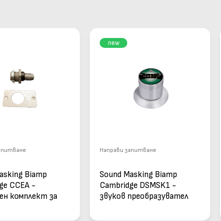
new
апитване
Направи запитване
asking Biamp
Sound Masking Biamp
ge CCEA -
Cambridge DSMSK1 -
ен комплект за
звуков преобразувател
ge
говорители