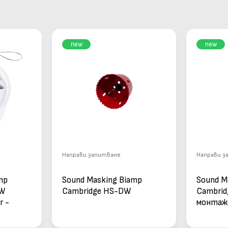
new
new
Направи запитване
Направи з
mp
Sound Masking Biamp
Sound M
9W
Cambridge HS-DW
Cambrid
r -
монтаж
в бял
Cambrid
високо