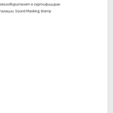
исокоговорителят е сертифициран
алации. Sound Masking Biamp