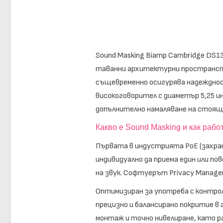
Sound Masking Biamp Cambridge DS1
таванни архитектурни пространства
същевременно осигурява надежднос
високоговорител с диаметър 5,25 и
допълнително намаляване на стоящ
Какво е Sound Masking и как рабо
Първата в индустрията PoE (захран
индивидуално да приема един или по
на звук. Софтуерът Privacy Manager
Оптимизиран за употреба с контроле
прецизно и балансирано покритие в
монтаж и точно нивелиране, като 