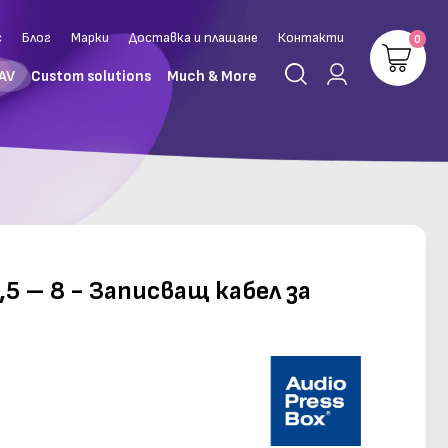
с
Блог
Марки
Доставка и плащане
Контакти
0
 AV
Custom solutions
Much & More
,5 – 8 - Записващ кабел за