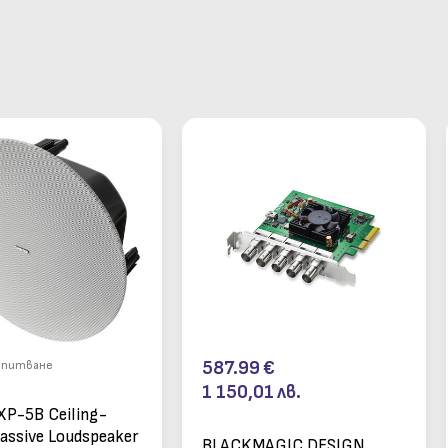
587.99
€
апитване
1 150,01
лв.
XP-5B Ceiling-
assive Loudspeaker
BLACKMAGIC DESIGN