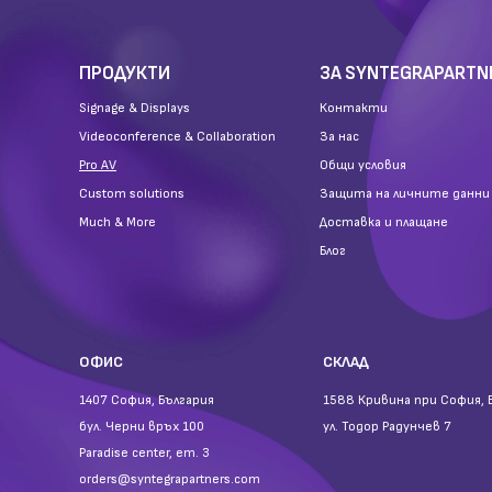
ПРОДУКТИ
ЗА SYNTEGRAPARTN
Signage & Displays
Контакти
Videoconference & Collaboration
За нас
Pro AV
Общи условия
Custom solutions
Защита на личните данни
Much & More
Доставка и плащане
Блог
ОФИС
СКЛАД
1407 София, България
1588 Кривина при София, 
бул. Черни връх 100
ул. Тодор Радунчев 7
Paradise center, ет. 3
orders@syntegrapartners.com