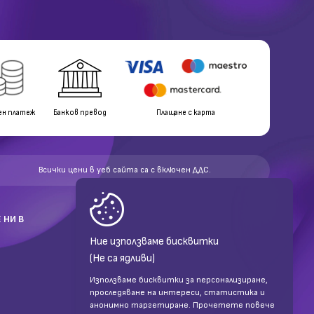
ен платеж
Банков превод
Плащане с карта
Всички цени в уеб сайта са с включен ДДС.
 НИ В
Ние използваме бисквитки
(Не са ядливи)
Използваме бисквитки за персонализиране,
проследяване на интереси, статистика и
анонимно таргетиране. Прочетете повече