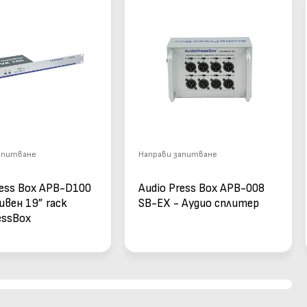
апитване
Направи запитване
ress Box APB-D100
Audio Press Box APB-008
ивен 19” rack
SB-EX - Аудио сплитер
essBox
елителен модул