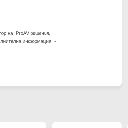
тор на ProAV
решения,
ълнителна информация -