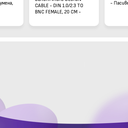
умена,
- Пасив
CABLE - DIN 1.0/2.3 TO
роекция
високог
BNC FEMALE, 20 CM -
монтаж 
кабел