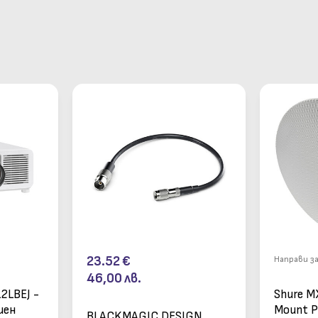
23.52
€
Направи з
46,00
лв.
2LBEJ -
Shure M
иен
Mount P
BLACKMAGIC DESIGN