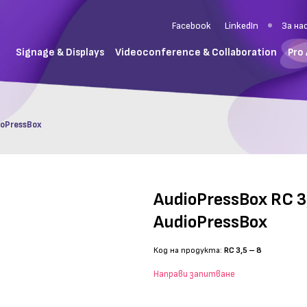
Facebook
LinkedIn
За на
Signage & Displays
Videoconference & Collaboration
Pro
ioPressBox
AudioPressBox RC 3
AudioPressBox
Код на продукта:
RC 3,5 – 8
Направи запитване