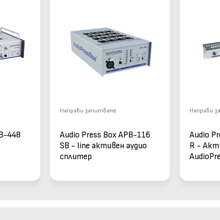
Направи запитване
Направи з
PB-448
Audio Press Box APB-116
Audio P
SB - line активен аудио
R - Акт
сплитер
AudioPr
разпред