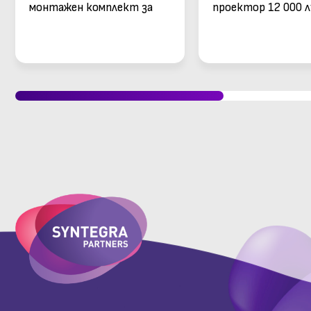
монтажен комплект за
проектор 12 000 л
окачен таван за
4К, 360 градуса п
контролер Qt X