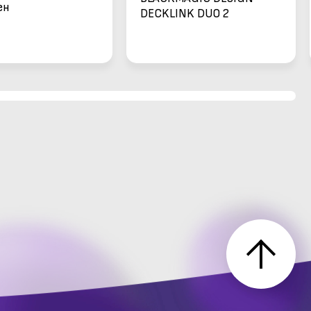
ен
DECKLINK DUO 2
оворител за
на таван [CLONE]