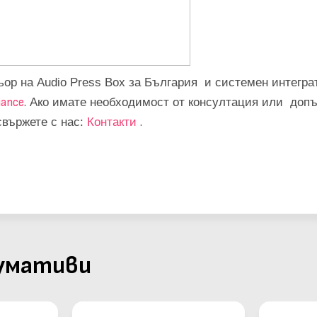
ьор на Audio Press Box за България и системен интегра
iance
.
Ако имате необходимост от консултация или доп
свържете с нас:
Контакти
.
сумативи