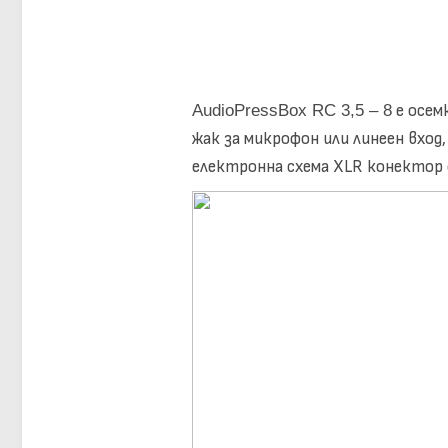
AudioPressBox RC 3,5 – 8
е осем
жак за микрофон или линеен вход
електронна схема XLR конектор о