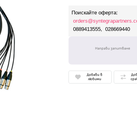
Поискайте оферта:
orders@syntegrapartners.
0889413555, 028669440
Направи запитване
Добави в
Доб
любими
сра